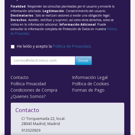
Finalidad
: Responder las consultas planteadas por el usuario y enviarle la
información solicitada;
Legitimación
: Consentimiento del usuario;
Destinatarios
: Solo se realizan cesiones si existe una obligación legal;
Derechos
: Acceder, rectificar y suprimir, así como otros derechos, como se
indica en la información adicional;
Información Adicional
: Puede
consultar la información completa de Protección de Datos en nuestra
Política
de Privacidad
.
He leído y acepto la
Política de Privacidad
.
Enviar
Contacto
Información Legal
Política Privacidad
Política de Cookies
Condiciones de Compra
Formas de Pago
¿Quienes Somos?
Contacto
C/ Torquemada 22, local.
28043
Madrid
,
Madrid
913320929