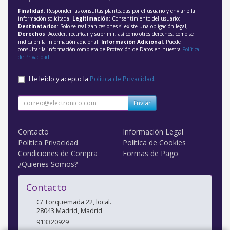
Finalidad
: Responder las consultas planteadas por el usuario y enviarle la
información solicitada;
Legitimación
: Consentimiento del usuario;
Destinatarios
: Solo se realizan cesiones si existe una obligación legal;
Derechos
: Acceder, rectificar y suprimir, así como otros derechos, como se
indica en la información adicional;
Información Adicional
: Puede
consultar la información completa de Protección de Datos en nuestra
Política
de Privacidad
.
He leído y acepto la
Política de Privacidad
.
Enviar
Contacto
Información Legal
Política Privacidad
Política de Cookies
Condiciones de Compra
Formas de Pago
¿Quienes Somos?
Contacto
C/ Torquemada 22, local.
28043
Madrid
,
Madrid
913320929