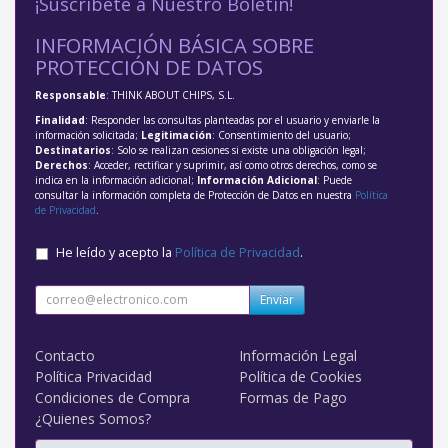
¡Suscríbete a Nuestro Boletín!
INFORMACIÓN BÁSICA SOBRE
PROTECCIÓN DE DATOS
Responsable
: THINK ABOUT CHIPS, S.L.
Finalidad
: Responder las consultas planteadas por el usuario y enviarle la
información solicitada;
Legitimación
: Consentimiento del usuario;
Destinatarios
: Solo se realizan cesiones si existe una obligación legal;
Derechos
: Acceder, rectificar y suprimir, así como otros derechos, como se
indica en la información adicional;
Información Adicional
: Puede
consultar la información completa de Protección de Datos en nuestra
Política
de Privacidad
.
He leído y acepto la
Política de Privacidad
.
Enviar
Contacto
Información Legal
Política Privacidad
Política de Cookies
Condiciones de Compra
Formas de Pago
¿Quienes Somos?