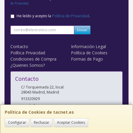
de Privacidad
.
He leído y acepto la
Política de Privacidad
.
Enviar
Contacto
Información Legal
Política Privacidad
Política de Cookies
Condiciones de Compra
Formas de Pago
¿Quienes Somos?
Contacto
C/ Torquemada 22, local.
28043
Madrid
,
Madrid
913320929
tienda@tacnet.es
Política de Cookies de tacnet.es
Configurar
Rechazar
Aceptar Cookies
Horario