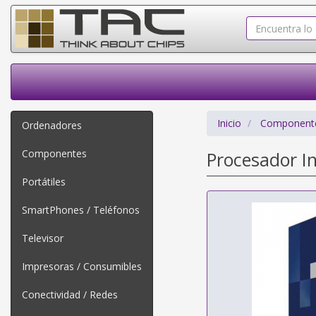
Inicio
Component
Ordenadores
Componentes
Procesador I
Portátiles
SmartPhones / Teléfonos
Televisor
Impresoras / Consumibles
Conectividad / Redes