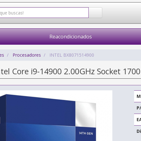
Reacondicionados
es
Procesadores
INTEL BX8071514900
ntel Core i9-14900 2.00GHz Socket 1700
M
P
E
Di