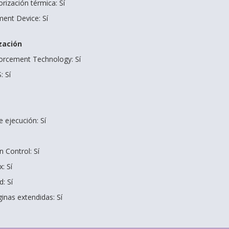
rización térmica: Sí
ent Device: Sí
zación
forcement Technology: Sí
: Sí
e ejecución: Sí
 Control: Sí
x: Sí
d: Sí
inas extendidas: Sí