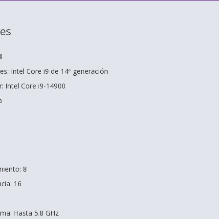
nes
l
s: Intel Core i9 de 14ª generación
 Intel Core i9-14900
a
miento: 8
cia: 16
ima: Hasta 5.8 GHz