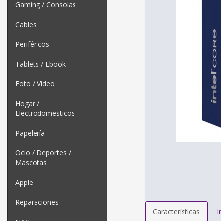
Gaming / Consolas
Cables
Periféricos
Tablets / Ebook
Foto / Video
Hogar /
Electrodomésticos
Papelería
Ocio / Deportes /
Mascotas
Apple
Reparaciones
Características
I