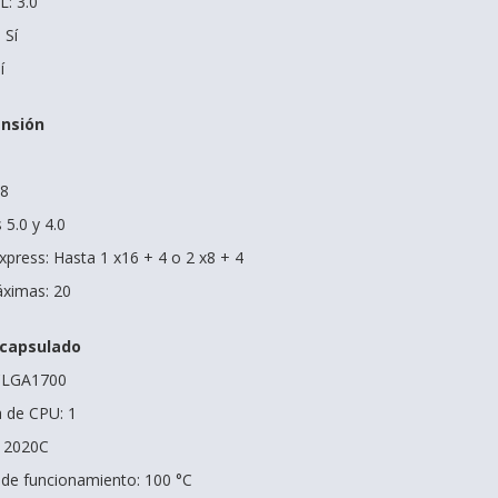
: 3.0
 Sí
í
ansión
 8
 5.0 y 4.0
xpress: Hasta 1 x16 + 4 o 2 x8 + 4
áximas: 20
ncapsulado
FCLGA1700
 de CPU: 1
G 2020C
e funcionamiento: 100 °C