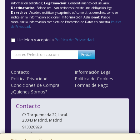
información solicitada;
Legitimación
: Consentimiento del usuario;
Destinatarios
: Solo se realizan cesiones si existe una obligación legal;
Derechos
: Acceder, rectificar y suprimir, así como otros derechos, como se
indica en la información adicional;
Información Adicional
: Puede
consultar la información completa de Protección de Datos en nuestra
Política
de Privacidad
.
He leído y acepto la
Política de Privacidad
.
Enviar
Contacto
Información Legal
Política Privacidad
Política de Cookies
Condiciones de Compra
Formas de Pago
¿Quienes Somos?
Contacto
C/ Torquemada 22, local.
28043
Madrid
,
Madrid
913320929
tienda@tacnet.es