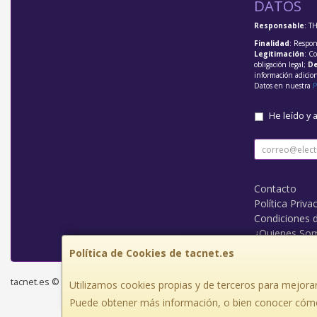
DATOS
Responsable
: T
Finalidad
: Respon
Legitimación
: C
obligación legal;
De
información adicio
Datos en nuestra
P
He leído y 
Contacto
Política Priva
Condiciones 
¿Quienes So
Política de Cookies de tacnet.es
tacnet.es © 2026
Utilizamos cookies propias y de terceros para mejorar
Puede obtener más información, o bien conocer cómo