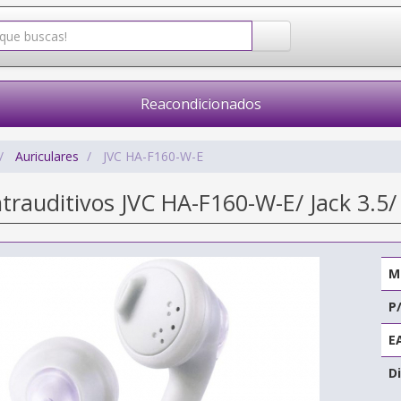
Reacondicionados
Auriculares
JVC HA-F160-W-E
ntrauditivos JVC HA-F160-W-E/ Jack 3.5/
M
P
E
Di