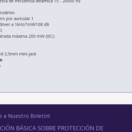
sta de frecuencia dinámica 15 - 20000 Hz
eodimio
rs por auricular 1
l driver a 1kHz/1mW108 dB
Ω
ntrada máxima 200 mW (IEC)
ted 3,5mm mini-jack
o
m
e a Nuestro Boletín!
CIÓN BÁSICA SOBRE PROTECCIÓN DE