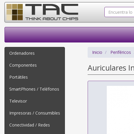
Inicio
Periféricos
Ordenadores
Componentes
Auriculares I
Portátiles
SmartPhones / Teléfonos
Televisor
Impresoras / Consumibles
Conectividad / Redes