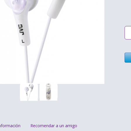
nformación
Recomendar a un amigo