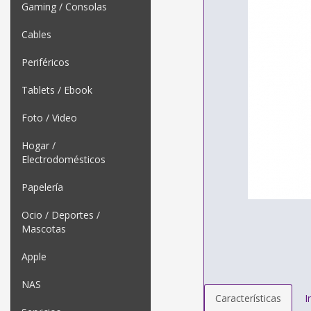
Gaming / Consolas
Cables
Periféricos
Tablets / Ebook
Foto / Video
Hogar /
Electrodomésticos
Papelería
Ocio / Deportes /
Mascotas
Apple
NAS
Características
I