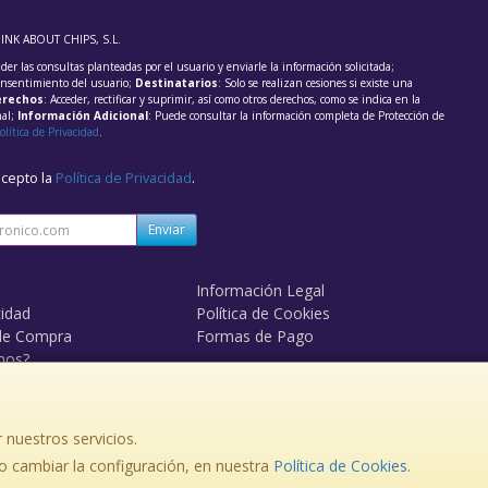
HINK ABOUT CHIPS, S.L.
der las consultas planteadas por el usuario y enviarle la información solicitada;
onsentimiento del usuario;
Destinatarios
: Solo se realizan cesiones si existe una
rechos
: Acceder, rectificar y suprimir, así como otros derechos, como se indica en la
nal;
Información Adicional
: Puede consultar la información completa de Protección de
olítica de Privacidad
.
acepto la
Política de Privacidad
.
Enviar
Información Legal
cidad
Política de Cookies
de Compra
Formas de Pago
mos?
 nuestros servicios.
 cambiar la configuración, en nuestra
Política de Cookies
.
, , , , España. - C.I.F.: B84095611 - Tfno: