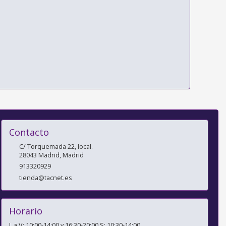
Contacto
C/ Torquemada 22, local.
28043
Madrid
,
Madrid
913320929
tienda@tacnet.es
Horario
L a V: 10:00-14:00 y 16:30-20:00 S: 10:30-14:00