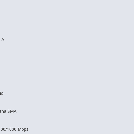
o A
io
tena SMA
/100/1000 Mbps