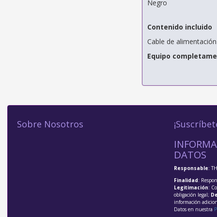
Negro
Contenido incluido
Cable de alimentación
Equipo completame
Sobre Nosotros
¡Suscríbet
INFORMA
DATOS
Responsable
: T
Finalidad
: Respon
Legitimación
: C
obligación legal;
De
información adicio
Datos en nuestra
P