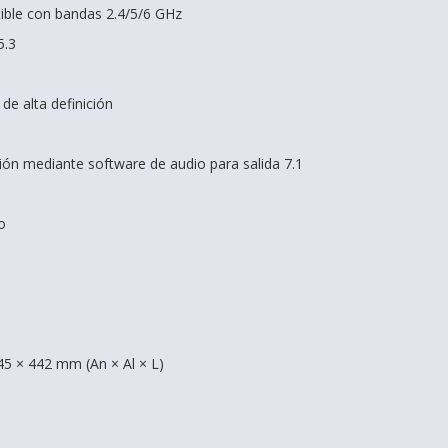
tible con bandas 2.4/5/6 GHz
5.3
de alta definición
ión mediante software de audio para salida 7.1
o
5 × 442 mm (An × Al × L)