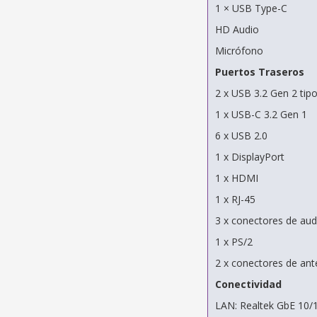
1 × USB Type-C
HD Audio
Micrófono
Puertos Traseros
2 x USB 3.2 Gen 2 tip
1 x USB-C 3.2 Gen 1
6 x USB 2.0
1 x DisplayPort
1 x HDMI
1 x RJ-45
3 x conectores de aud
1 x PS/2
2 x conectores de an
Conectividad
LAN: Realtek GbE 10