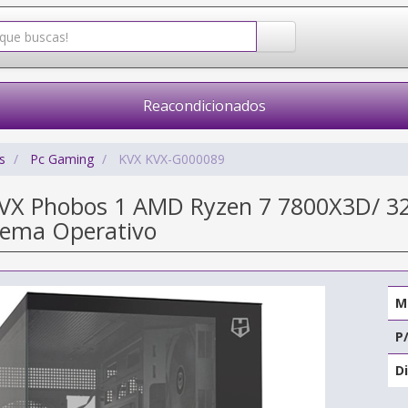
Reacondicionados
s
Pc Gaming
KVX KVX-G000089
VX Phobos 1 AMD Ryzen 7 7800X3D/ 32
stema Operativo
M
P
Di