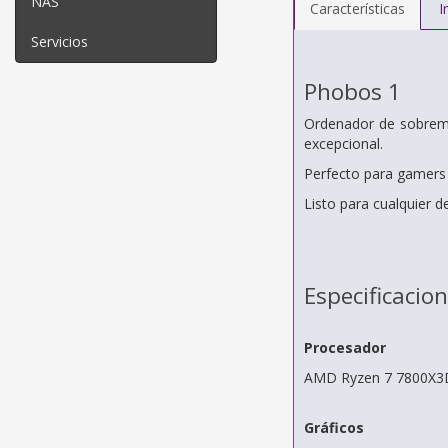
NAS
Características
I
Servicios
Phobos 1
Ordenador de sobreme
excepcional.
Perfecto para gamers e
Listo para cualquier d
Especificacio
Procesador
AMD Ryzen 7 7800X3D
Gráficos