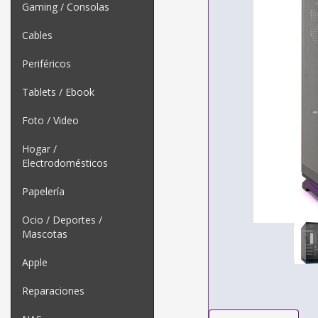
Gaming / Consolas
Cables
Periféricos
Tablets / Ebook
Foto / Video
Hogar /
Electrodomésticos
Papelería
Ocio / Deportes /
Mascotas
Apple
Reparaciones