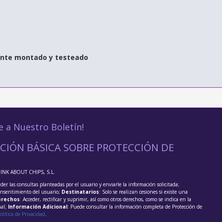
nte montado y testeado
e a Nuestro Boletín!
CIÓN BÁSICA SOBRE PROTECCIÓN DE
HINK ABOUT CHIPS, S.L.
der las consultas planteadas por el usuario y enviarle la información solicitada;
onsentimiento del usuario;
Destinatarios
: Solo se realizan cesiones si existe una
rechos
: Acceder, rectificar y suprimir, así como otros derechos, como se indica en la
nal;
Información Adicional
: Puede consultar la información completa de Protección de
olítica de Privacidad
.