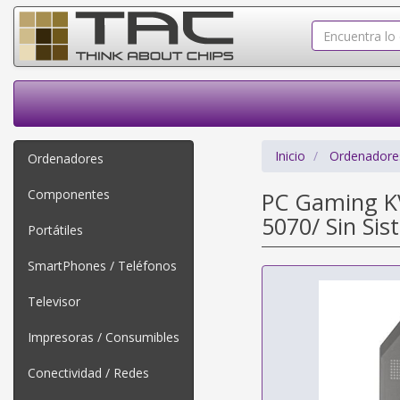
Inicio
Ordenadore
Ordenadores
Componentes
PC Gaming K
5070/ Sin Si
Portátiles
SmartPhones / Teléfonos
Televisor
Impresoras / Consumibles
Conectividad / Redes