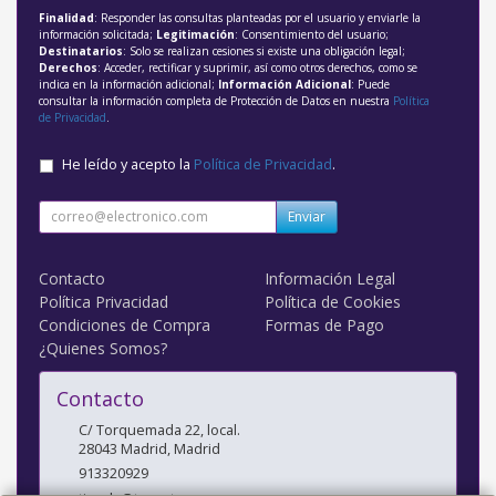
Finalidad
: Responder las consultas planteadas por el usuario y enviarle la
información solicitada;
Legitimación
: Consentimiento del usuario;
Destinatarios
: Solo se realizan cesiones si existe una obligación legal;
Derechos
: Acceder, rectificar y suprimir, así como otros derechos, como se
indica en la información adicional;
Información Adicional
: Puede
consultar la información completa de Protección de Datos en nuestra
Política
de Privacidad
.
He leído y acepto la
Política de Privacidad
.
Enviar
Contacto
Información Legal
Política Privacidad
Política de Cookies
Condiciones de Compra
Formas de Pago
¿Quienes Somos?
Contacto
C/ Torquemada 22, local.
28043
Madrid
,
Madrid
913320929