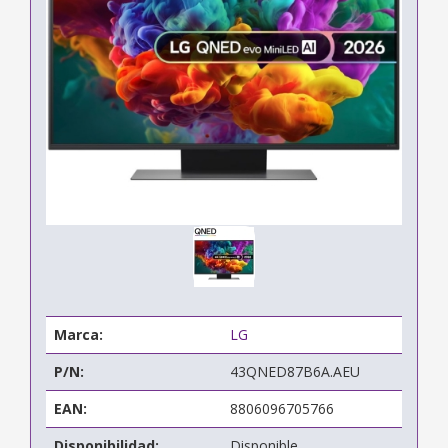
Marca:
LG
P/N:
43QNED87B6A.AEU
EAN:
8806096705766
Disponibilidad:
Disponible