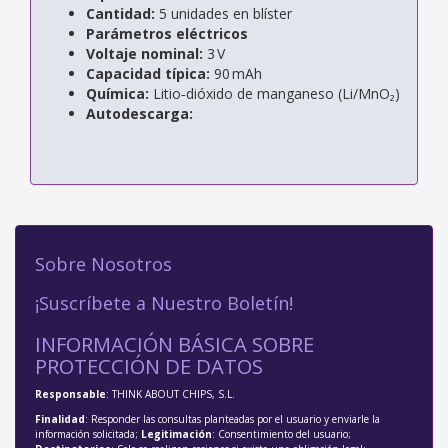
Cantidad:
5 unidades en blíster
Parámetros eléctricos
Voltaje nominal:
3 V
Capacidad típica:
90 mAh
Química:
Litio‑dióxido de manganeso (Li/MnO₂)
Autodescarga:
Sobre Nosotros
¡Suscríbete a Nuestro Boletín!
INFORMACIÓN BÁSICA SOBRE
PROTECCIÓN DE DATOS
Responsable
: THINK ABOUT CHIPS, S.L.
Finalidad
: Responder las consultas planteadas por el usuario y enviarle la
información solicitada;
Legitimación
: Consentimiento del usuario;