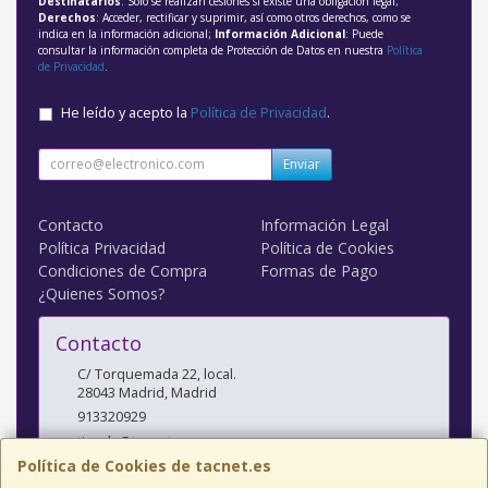
Destinatarios
: Solo se realizan cesiones si existe una obligación legal;
Derechos
: Acceder, rectificar y suprimir, así como otros derechos, como se
indica en la información adicional;
Información Adicional
: Puede
consultar la información completa de Protección de Datos en nuestra
Política
de Privacidad
.
He leído y acepto la
Política de Privacidad
.
Enviar
Contacto
Información Legal
Política Privacidad
Política de Cookies
Condiciones de Compra
Formas de Pago
¿Quienes Somos?
Contacto
C/ Torquemada 22, local.
28043
Madrid
,
Madrid
913320929
tienda@tacnet.es
Política de Cookies de tacnet.es