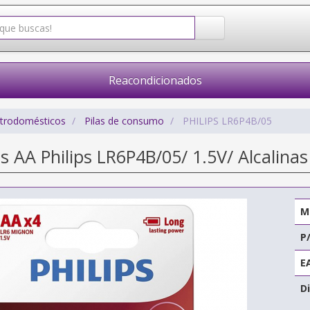
Reacondicionados
ctrodomésticos
Pilas de consumo
PHILIPS LR6P4B/05
as AA Philips LR6P4B/05/ 1.5V/ Alcalinas
M
P
E
Di