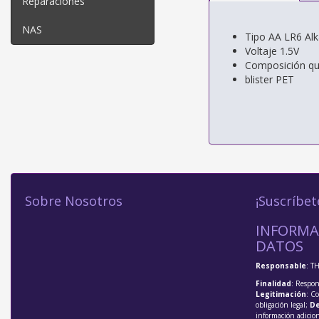
Reparaciones
NAS
Tipo AA LR6 Alk
Voltaje 1.5V
Composición quí
blister PET
Sobre Nosotros
¡Suscríbet
INFORMA
DATOS
Responsable
: T
Finalidad
: Respon
Legitimación
: C
obligación legal;
De
información adicio