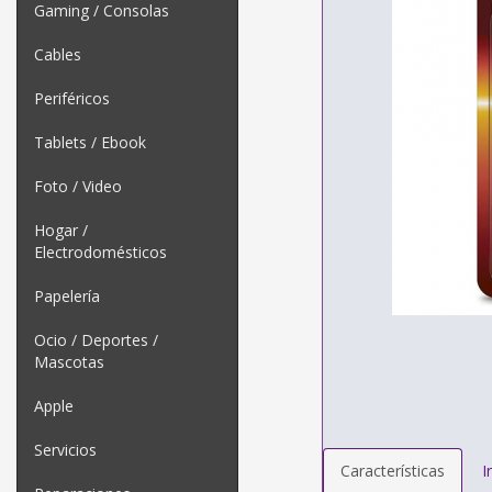
Gaming / Consolas
Cables
Periféricos
Tablets / Ebook
Foto / Video
Hogar /
Electrodomésticos
Papelería
Ocio / Deportes /
Mascotas
Apple
Servicios
Características
I