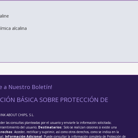
aline
mica alcalina
e a Nuestro Boletín!
CIÓN BÁSICA SOBRE PROTECCIÓN DE
HINK ABOUT CHIPS, S.L.
der las consultas planteadas por el usuario y enviarle la información solicitada;
onsentimiento del usuario;
Destinatarios
: Solo se realizan cesiones si existe una
rechos
: Acceder, rectificar y suprimir, así como otros derechos, como se indica en la
nal;
Información Adicional
: Puede consultar la información completa de Protección de