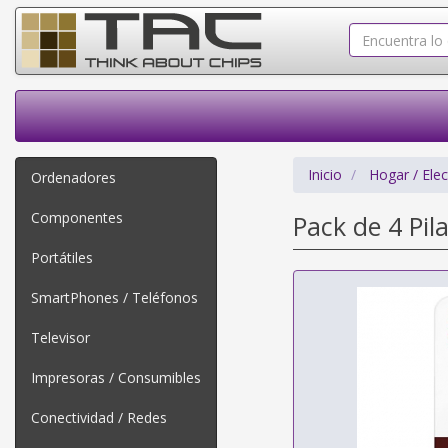
Inicio
Hogar / Ele
Ordenadores
Componentes
Pack de 4 Pil
Portátiles
SmartPhones / Teléfonos
Televisor
Impresoras / Consumibles
Conectividad / Redes