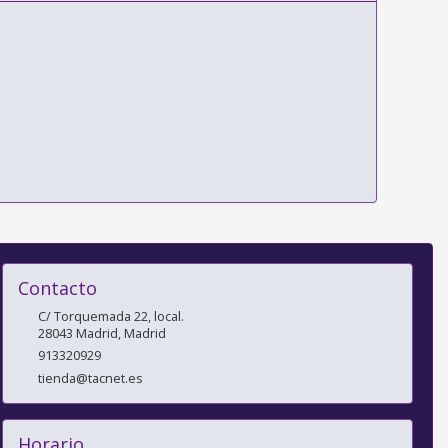
Contacto
C/ Torquemada 22, local.
28043
Madrid
,
Madrid
913320929
tienda@tacnet.es
Horario