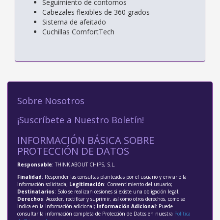
Seguimiento de contornos
Cabezales flexibles de 360 grados
Sistema de afeitado
Cuchillas ComfortTech
Sobre Nosotros
¡Suscríbete a Nuestro Boletín!
INFORMACIÓN BÁSICA SOBRE
PROTECCIÓN DE DATOS
Responsable
: THINK ABOUT CHIPS, S.L.
Finalidad
: Responder las consultas planteadas por el usuario y enviarle la
información solicitada;
Legitimación
: Consentimiento del usuario;
Destinatarios
: Solo se realizan cesiones si existe una obligación legal;
Derechos
: Acceder, rectificar y suprimir, así como otros derechos, como se
indica en la información adicional;
Información Adicional
: Puede
consultar la información completa de Protección de Datos en nuestra
Política