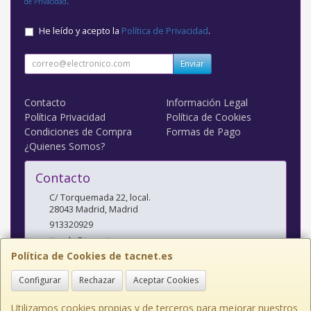
de Privacidad
.
He leído y acepto la
Política de Privacidad
.
Enviar
Contacto
Información Legal
Política Privacidad
Política de Cookies
Condiciones de Compra
Formas de Pago
¿Quienes Somos?
Contacto
C/ Torquemada 22, local.
28043
Madrid
,
Madrid
913320929
tienda@tacnet.es
Política de Cookies de tacnet.es
Configurar
Rechazar
Aceptar Cookies
Horario
L a V: 10:00-14:00 y 16:30-20:00 S: 10:30-14:00
Utilizamos cookies propias y de terceros para mejorar nuestros