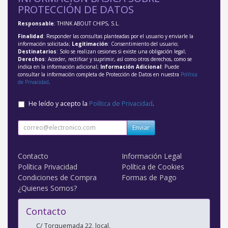
PROTECCIÓN DE DATOS
Responsable
: THINK ABOUT CHIPS, S.L.
Finalidad
: Responder las consultas planteadas por el usuario y enviarle la
información solicitada;
Legitimación
: Consentimiento del usuario;
Destinatarios
: Solo se realizan cesiones si existe una obligación legal;
Derechos
: Acceder, rectificar y suprimir, así como otros derechos, como se
indica en la información adicional;
Información Adicional
: Puede
consultar la información completa de Protección de Datos en nuestra
Política
de Privacidad
.
He leído y acepto la
Política de Privacidad
.
Enviar
Contacto
Información Legal
Política Privacidad
Política de Cookies
Condiciones de Compra
Formas de Pago
¿Quienes Somos?
Contacto
C/ Torquemada 22, local.