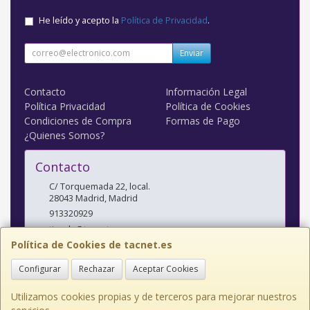
He leído y acepto la
Política de Privacidad
.
Enviar
Contacto
Información Legal
Política Privacidad
Política de Cookies
Condiciones de Compra
Formas de Pago
¿Quienes Somos?
Contacto
C/ Torquemada 22, local.
28043
Madrid
,
Madrid
913320929
tienda@tacnet.es
Política de Cookies de tacnet.es
Configurar
Rechazar
Aceptar Cookies
Horario
L a V: 10:00-14:00 y 16:30-20:00 S: 10:30-14:00
Utilizamos cookies propias y de terceros para mejorar nuestros