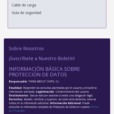
Cable de carga
Guía de seguridad
Sobre Nosotros
¡Suscríbete a Nuestro Boletín!
INFORMACIÓN BÁSICA SOBRE
PROTECCIÓN DE DATOS
Responsable
: THINK ABOUT CHIPS, S.L.
Finalidad
: Responder las consultas planteadas por el usuario y enviarle la
información solicitada;
Legitimación
: Consentimiento del usuario;
Destinatarios
: Solo se realizan cesiones si existe una obligación legal;
Derechos
: Acceder, rectificar y suprimir, así como otros derechos, como se
indica en la información adicional;
Información Adicional
: Puede
consultar la información completa de Protección de Datos en nuestra
Política
de Privacidad
.