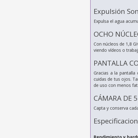
Expulsión So
Expulsa el agua acumu
OCHO NÚCLE
Con núcleos de 1,8 GH
viendo vídeos o traba
PANTALLA C
Gracias a la pantall
cuidas de tus ojos. T
de uso con menos fati
CÁMARA DE 5
Capta y conserva cad
Especificacio
Rendimiento y har