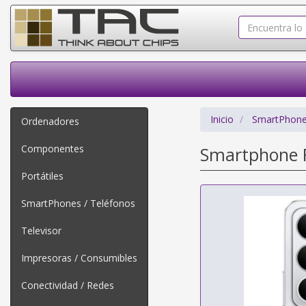
Inicio
SmartPhone
Ordenadores
Componentes
Smartphone R
Portátiles
SmartPhones / Teléfonos
Televisor
Impresoras / Consumibles
Conectividad / Redes