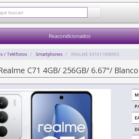
Reacondicionados
s / Teléfonos
Smartphones
REALME 631011008903
ealme C71 4GB/ 256GB/ 6.67"/ Blanco
M
P
E
Di