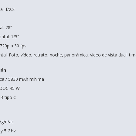
l: f/2.2
al: 78°
ntal: 1/5"
 720p a 30 fps
al: Foto, vídeo, retrato, noche, panorámica, vídeo de vista dual, ti
ión
pica / 5830 mAh mínima
VOOC 45 W
B tipo C
b/g/n/ac
 y 5 GHz