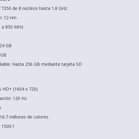
7250 de 8 núcleos hasta 1.8 GHz
n: 12 nm
1 a 850 MHz
 24 GB
 GB
able: Hasta 256 GB mediante tarjeta SD
as HD+ (1604 x 720)
zación: 120 Hz
s
16.7 millones de colores
: 1500:1