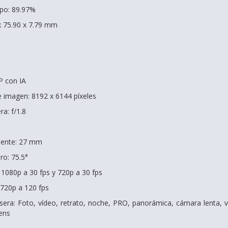
rpo: 89.97%
x 75.90 x 7.79 mm
P con IA
 imagen: 8192 x 6144 píxeles
a: f/1.8
alente: 27 mm
ro: 75.5°
 1080p a 30 fps y 720p a 30 fps
 720p a 120 fps
era: Foto, vídeo, retrato, noche, PRO, panorámica, cámara lenta, víd
ens