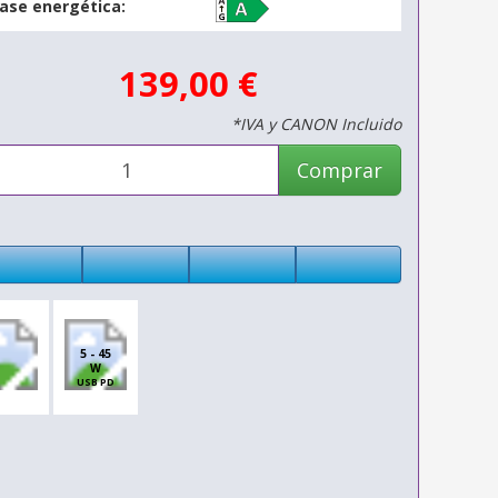
lase energética:
139,00 €
*IVA y CANON Incluido
Comprar
5 - 45
W
USB PD