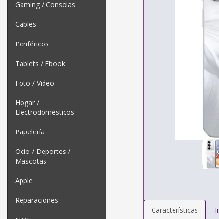
Gaming / Consolas
Cables
Periféricos
Tablets / Ebook
Foto / Video
Hogar /
Electrodomésticos
Papelería
Ocio / Deportes /
Mascotas
Apple
Reparaciones
Características
I