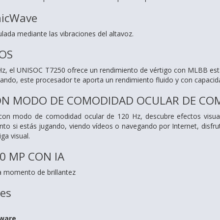
nicWave
lada mediante las vibraciones del altavoz.
OS
z, el UNISOC T7250 ofrece un rendimiento de vértigo con MLBB estab
jando, este procesador te aporta un rendimiento fluido y con capacida
ON MODO DE COMODIDAD OCULAR DE C
a con modo de comodidad ocular de 120 Hz, descubre efectos visua
anto si estás jugando, viendo vídeos o navegando por Internet, disfr
ga visual.
0 MP CON IA
a momento de brillantez
nes
dware