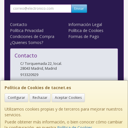
Enviar
Contacto
Información Legal
Política Privacidad
Política de Cookies
Condiciones de Compra
Formas de Pago
¿Quienes Somos?
Contacto
C/ Torquemada 22, local.
28043
Madrid
,
Madrid
913320929
tienda@tacnet.es
Política de Cookies de tacnet.es
Configurar
Rechazar
Aceptar Cookies
Horario
L a V: 10:00-14:00 y 16:30-20:00 S: 10:30-14:00
Utilizamos cookies propias y de terceros para mejorar nuestros
servicios.
Puede obtener más información, o bien conocer cómo cambiar
la configuración, en nuestra
Política de Cookies
.