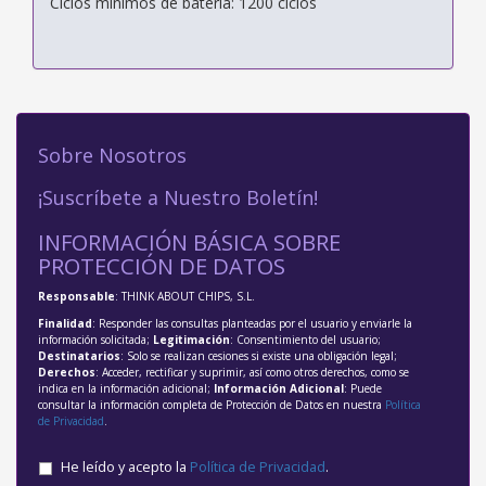
Ciclos mínimos de batería: 1200 ciclos
Sobre Nosotros
¡Suscríbete a Nuestro Boletín!
INFORMACIÓN BÁSICA SOBRE
PROTECCIÓN DE DATOS
Responsable
: THINK ABOUT CHIPS, S.L.
Finalidad
: Responder las consultas planteadas por el usuario y enviarle la
información solicitada;
Legitimación
: Consentimiento del usuario;
Destinatarios
: Solo se realizan cesiones si existe una obligación legal;
Derechos
: Acceder, rectificar y suprimir, así como otros derechos, como se
indica en la información adicional;
Información Adicional
: Puede
consultar la información completa de Protección de Datos en nuestra
Política
de Privacidad
.
He leído y acepto la
Política de Privacidad
.