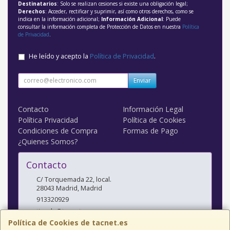
Destinatarios
: Solo se realizan cesiones si existe una obligación legal;
Derechos
: Acceder, rectificar y suprimir, así como otros derechos, como se
indica en la información adicional;
Información Adicional
: Puede
consultar la información completa de Protección de Datos en nuestra
Política
de Privacidad
.
He leído y acepto la
Política de Privacidad
.
Enviar
Contacto
Información Legal
Política Privacidad
Política de Cookies
Condiciones de Compra
Formas de Pago
¿Quienes Somos?
Contacto
C/ Torquemada 22, local.
28043
Madrid
,
Madrid
913320929
tienda@tacnet.es
Política de Cookies de tacnet.es