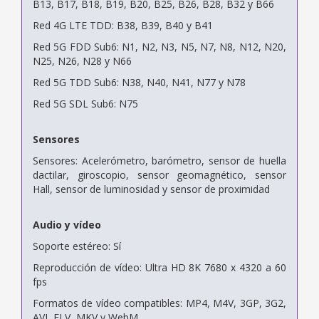
B13, B17, B18, B19, B20, B25, B26, B28, B32 y B66
Red 4G LTE TDD: B38, B39, B40 y B41
Red 5G FDD Sub6: N1, N2, N3, N5, N7, N8, N12, N20,
N25, N26, N28 y N66
Red 5G TDD Sub6: N38, N40, N41, N77 y N78
Red 5G SDL Sub6: N75
Sensores
Sensores: Acelerómetro, barómetro, sensor de huella
dactilar, giroscopio, sensor geomagnético, sensor
Hall, sensor de luminosidad y sensor de proximidad
Audio y vídeo
Soporte estéreo: Sí
Reproducción de vídeo: Ultra HD 8K 7680 x 4320 a 60
fps
Formatos de vídeo compatibles: MP4, M4V, 3GP, 3G2,
AVI, FLV, MKV y WebM