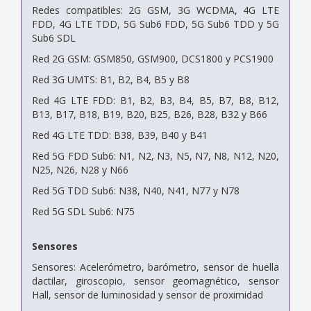
Redes compatibles: 2G GSM, 3G WCDMA, 4G LTE
FDD, 4G LTE TDD, 5G Sub6 FDD, 5G Sub6 TDD y 5G
Sub6 SDL
Red 2G GSM: GSM850, GSM900, DCS1800 y PCS1900
Red 3G UMTS: B1, B2, B4, B5 y B8
Red 4G LTE FDD: B1, B2, B3, B4, B5, B7, B8, B12,
B13, B17, B18, B19, B20, B25, B26, B28, B32 y B66
Red 4G LTE TDD: B38, B39, B40 y B41
Red 5G FDD Sub6: N1, N2, N3, N5, N7, N8, N12, N20,
N25, N26, N28 y N66
Red 5G TDD Sub6: N38, N40, N41, N77 y N78
Red 5G SDL Sub6: N75
Sensores
Sensores: Acelerómetro, barómetro, sensor de huella
dactilar, giroscopio, sensor geomagnético, sensor
Hall, sensor de luminosidad y sensor de proximidad