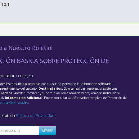
:
10.1
e a Nuestro Boletín!
CIÓN BÁSICA SOBRE PROTECCIÓN DE
HINK ABOUT CHIPS, S.L.
der las consultas planteadas por el usuario y enviarle la información solicitada;
onsentimiento del usuario;
Destinatarios
: Solo se realizan cesiones si existe una
rechos
: Acceder, rectificar y suprimir, así como otros derechos, como se indica en la
nal;
Información Adicional
: Puede consultar la información completa de Protección de
olítica de Privacidad
.
acepto la
Política de Privacidad
.
Enviar