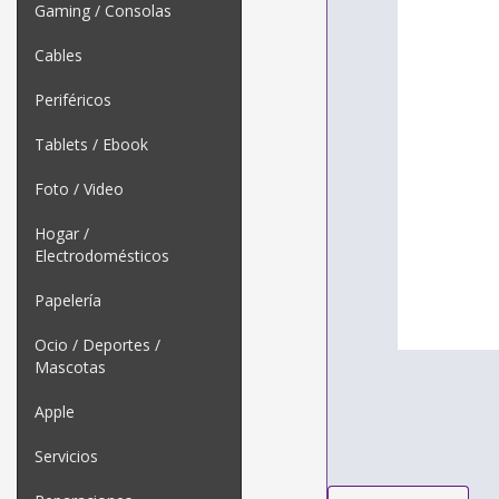
Gaming / Consolas
Cables
Periféricos
Tablets / Ebook
Foto / Video
Hogar /
Electrodomésticos
Papelería
Ocio / Deportes /
Mascotas
Apple
Servicios