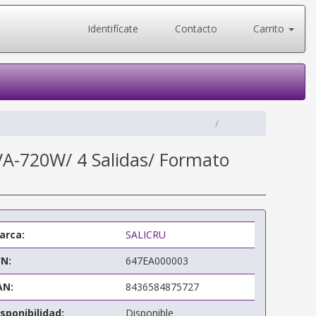
Identifícate
Contacto
Carrito
VA-720W/ 4 Salidas/ Formato
arca:
SALICRU
/N:
647EA000003
AN:
8436584875727
sponibilidad:
Disponible