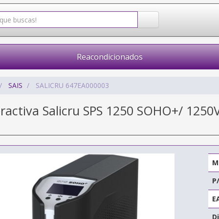
Reacondicionados
SAIS
SALICRU 647EA000003
teractiva Salicru SPS 1250 SOHO+/ 1250
M
P
E
Di