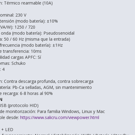
n:
Térmico rearmable (10A)
nominal:
230 V
 tensión (modo batería):
±10%
(VA/W):
1250 / 720
 onda (modo batería):
Pseudosenoidal
a:
50 / 60 Hz (misma que la entrada)
 frecuencia (modo batería):
±1Hz
 transferencia:
10ms
lidad cargas APFC:
Sí
tomas:
Schuko
s:
4
n:
Contra descarga profunda, contra sobrecarga
atería:
Pb-Ca selladas, AGM, sin mantenimiento
e recarga:
6-8 horas al 90%
N
USB (protocolo HID)
de monitorización:
Para familia Windows, Linux y Mac
ble desde:
https://www.salicru.com/viewpower.html
 + LED