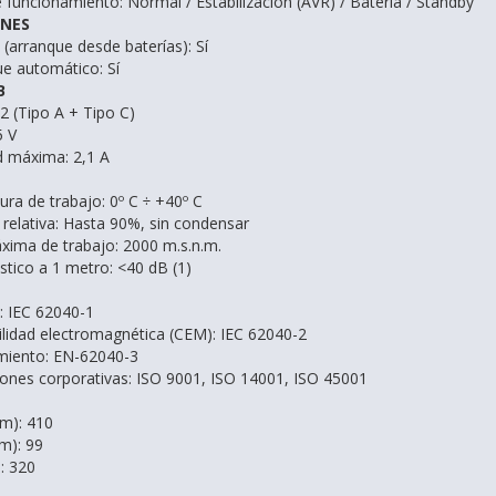
 funcionamiento:
Normal / Estabilización (AVR) / Batería / Standby
ONES
t (arranque desde baterías):
Sí
ue automático:
Sí
B
2 (Tipo A + Tipo C)
5 V
ad máxima:
2,1 A
ra de trabajo:
0º C ÷ +40º C
elativa:
Hasta 90%, sin condensar
áxima de trabajo:
2000 m.s.n.m.
stico a 1 metro:
<40 dB (1)
:
IEC 62040-1
lidad electromagnética (CEM):
IEC 62040-2
miento:
EN-62040-3
ciones corporativas:
ISO 9001, ISO 14001, ISO 45001
m):
410
m):
99
):
320