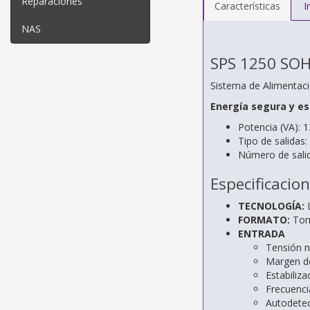
Reparaciones
Características
I
NAS
SPS 1250 SO
Sistema de Alimentaci
Energía segura y es
Potencia (VA): 
Tipo de salidas
Número de salid
Especificacio
TECNOLOGÍA:
FORMATO:
Tor
ENTRADA
Tensión 
Margen d
Estabiliza
Frecuenci
Autodetec