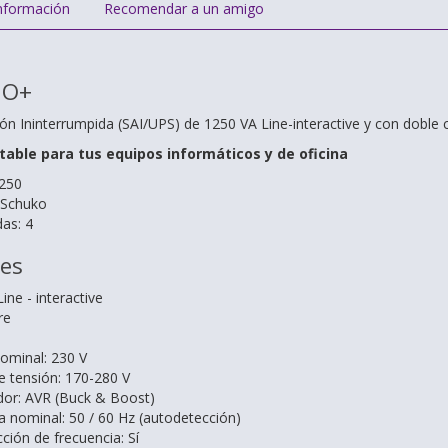
nformación
Recomendar a un amigo
HO+
ón Ininterrumpida (SAI/UPS) de 1250 VA Line-interactive y con doble
table para tus equipos informáticos y de oficina
1250
: Schuko
as: 4
nes
Line - interactive
re
nominal:
230 V
e tensión:
170-280 V
dor:
AVR (Buck & Boost)
a nominal:
50 / 60 Hz (autodetección)
ción de frecuencia:
Sí