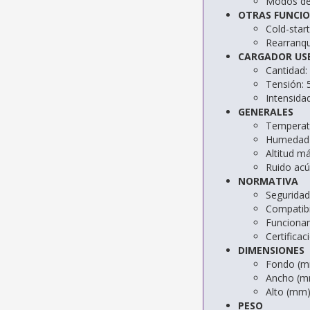
Modos de
OTRAS FUNCI
Cold-star
Rearranq
CARGADOR US
Cantidad:
Tensión:
Intensid
GENERALES
Temperatu
Humedad r
Altitud m
Ruido acú
NORMATIVA
Seguridad
Compatibi
Funciona
Certifica
DIMENSIONES
Fondo (m
Ancho (m
Alto (mm
PESO