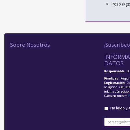
Peso (kg)
Sobre Nosotros
¡Suscríbet
INFORMA
DATOS
Responsable
: T
Finalidad
: Respon
Legitimación
: C
obligación legal;
De
información adicio
Datos en nuestra
P
He leído y 