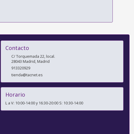
Contacto
C/ Torquemada 22, local.
28043
Madrid
,
Madrid
913320929
tienda@tacnet.es
Horario
L a V: 10:00-14:00 y 16:30-20:00 S: 10:30-14:00