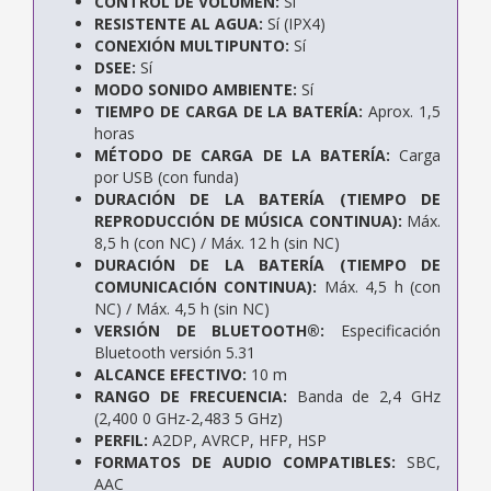
CONTROL DE VOLUMEN:
Sí
RESISTENTE AL AGUA:
Sí (IPX4)
CONEXIÓN MULTIPUNTO:
Sí
DSEE:
Sí
MODO SONIDO AMBIENTE:
Sí
TIEMPO DE CARGA DE LA BATERÍA:
Aprox. 1,5
horas
MÉTODO DE CARGA DE LA BATERÍA:
Carga
por USB (con funda)
DURACIÓN DE LA BATERÍA (TIEMPO DE
REPRODUCCIÓN DE MÚSICA CONTINUA):
Máx.
8,5 h (con NC) / Máx. 12 h (sin NC)
DURACIÓN DE LA BATERÍA (TIEMPO DE
COMUNICACIÓN CONTINUA):
Máx. 4,5 h (con
NC) / Máx. 4,5 h (sin NC)
VERSIÓN DE BLUETOOTH®:
Especificación
Bluetooth versión 5.31
ALCANCE EFECTIVO:
10 m
RANGO DE FRECUENCIA:
Banda de 2,4 GHz
(2,400 0 GHz-2,483 5 GHz)
PERFIL:
A2DP, AVRCP, HFP, HSP
FORMATOS DE AUDIO COMPATIBLES:
SBC,
AAC