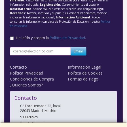
Finalidad
: Responder las consultas planteadas por el usuario y enviarle la
información solicitada;
Legitimación
: Consentimiento del usuario;
Destinatarios
: Solo se realizan cesiones si existe una obligación legal;
Derechos
: Acceder, rectificar y suprimir, así como otros derechos, como se
indica en la información adicional;
Información Adicional
: Puede
consultar la información completa de Protección de Datos en nuestra
Política
de Privacidad
.
He leído y acepto la
Política de Privacidad
.
Enviar
Contacto
Información Legal
Política Privacidad
Política de Cookies
Condiciones de Compra
Formas de Pago
¿Quienes Somos?
Contacto
C/ Torquemada 22, local.
28043
Madrid
,
Madrid
913320929
tienda@tacnet.es