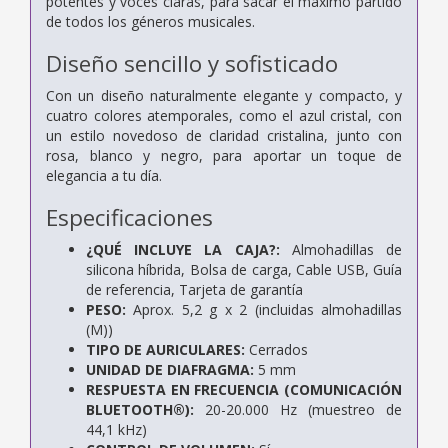
potentes y voces claras, para sacar el máximo partido
de todos los géneros musicales.
Diseño sencillo y sofisticado
Con un diseño naturalmente elegante y compacto, y
cuatro colores atemporales, como el azul cristal, con
un estilo novedoso de claridad cristalina, junto con
rosa, blanco y negro, para aportar un toque de
elegancia a tu día.
Especificaciones
¿QUÉ INCLUYE LA CAJA?:
Almohadillas de
silicona híbrida,
Bolsa de carga,
Cable USB,
Guía
de referencia,
Tarjeta de garantía
PESO:
Aprox. 5,2 g x 2 (incluidas almohadillas
(M))
TIPO DE AURICULARES:
Cerrados
UNIDAD DE DIAFRAGMA:
5 mm
RESPUESTA EN FRECUENCIA (COMUNICACIÓN
BLUETOOTH®):
20-20.000 Hz (muestreo de
44,1 kHz)