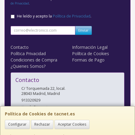
de Privacidad
.
He leído y acepto la
Política de Privacidad
.
Enviar
Contacto
Información Legal
Política Privacidad
Política de Cookies
Condiciones de Compra
Formas de Pago
¿Quienes Somos?
Contacto
C/ Torquemada 22, local.
28043
Madrid
,
Madrid
913320929
tienda@tacnet.es
Política de Cookies de tacnet.es
Configurar
Rechazar
Aceptar Cookies
Horario