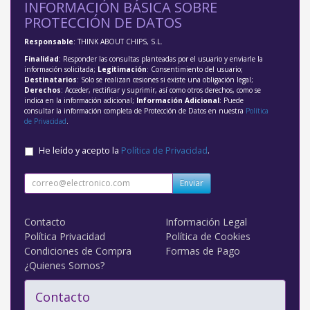
INFORMACIÓN BÁSICA SOBRE
PROTECCIÓN DE DATOS
Responsable
: THINK ABOUT CHIPS, S.L.
Finalidad
: Responder las consultas planteadas por el usuario y enviarle la
información solicitada;
Legitimación
: Consentimiento del usuario;
Destinatarios
: Solo se realizan cesiones si existe una obligación legal;
Derechos
: Acceder, rectificar y suprimir, así como otros derechos, como se
indica en la información adicional;
Información Adicional
: Puede
consultar la información completa de Protección de Datos en nuestra
Política
de Privacidad
.
He leído y acepto la
Política de Privacidad
.
Enviar
Contacto
Información Legal
Política Privacidad
Política de Cookies
Condiciones de Compra
Formas de Pago
¿Quienes Somos?
Contacto