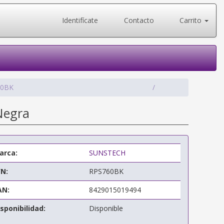
Identifícate
Contacto
Carrito
60BK
 Negra
arca:
SUNSTECH
/N:
RPS760BK
AN:
8429015019494
sponibilidad:
Disponible