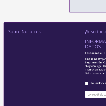
Sobre Nosotros
¡Suscríbet
INFORMA
DATOS
Responsable
: T
Finalidad
: Respon
Legitimación
: C
obligación legal;
De
información adicio
Datos en nuestra
P
He leído y 