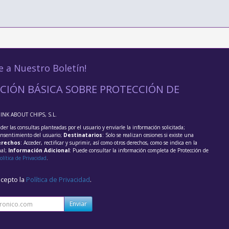
e a Nuestro Boletín!
CIÓN BÁSICA SOBRE PROTECCIÓN DE
HINK ABOUT CHIPS, S.L.
der las consultas planteadas por el usuario y enviarle la información solicitada;
onsentimiento del usuario;
Destinatarios
: Solo se realizan cesiones si existe una
rechos
: Acceder, rectificar y suprimir, así como otros derechos, como se indica en la
nal;
Información Adicional
: Puede consultar la información completa de Protección de
olítica de Privacidad
.
acepto la
Política de Privacidad
.
Enviar