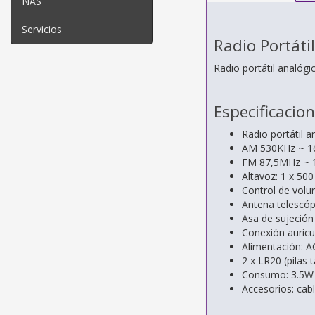
NAS
Servicios
Radio Portáti
Radio portátil analóg
Especificacio
Radio portátil 
AM 530KHz ~ 16
FM 87,5MHz ~ 
Altavoz: 1 x 50
Control de volum
Antena telescóp
Asa de sujeción 
Conexión auricu
Alimentación: A
2 x LR20 (pilas 
Consumo: 3.5W 
Accesorios: cab