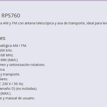
l RPS760
ica AM y FM con antena telescópica y asa de transporte, ideal para
nes
analógica AM / FM.
00 kHz.
108 MHz.
0 MW (MAX.)
en y sintonización rotatorio.
ica.
y transporte.
lares.
C 230 V / 50 Hz;
tamaño D) (no incluidas).
(MAX.).
le y manual de usuario.