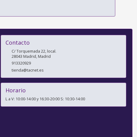
Contacto
C/ Torquemada 22, local.
28043
Madrid
,
Madrid
913320929
tienda@tacnet.es
Horario
L a V: 10:00-14:00 y 16:30-20:00 S: 10:30-14:00