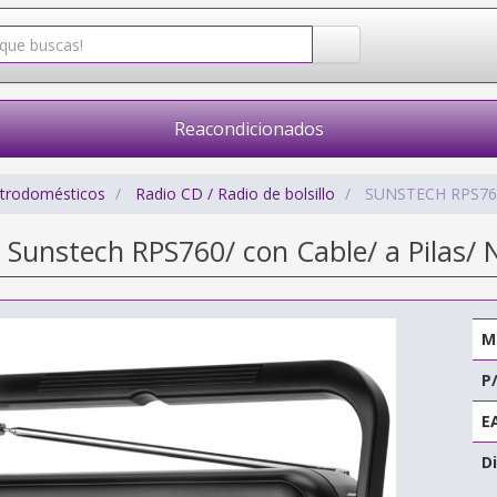
Reacondicionados
ctrodomésticos
Radio CD / Radio de bolsillo
SUNSTECH RPS7
l Sunstech RPS760/ con Cable/ a Pilas/
M
P
E
Di