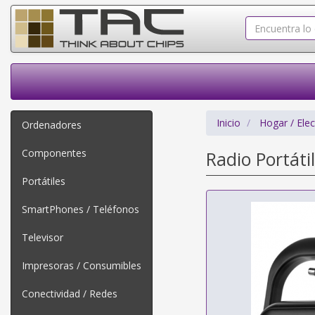
Inicio
Hogar / Ele
Ordenadores
Componentes
Radio Portáti
Portátiles
SmartPhones / Teléfonos
Televisor
Impresoras / Consumibles
Conectividad / Redes