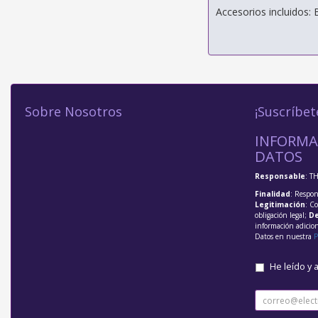
Accesorios incluidos: 
Sobre Nosotros
¡Suscríbet
INFORMA
DATOS
Responsable
: T
Finalidad
: Respon
Legitimación
: C
obligación legal;
De
información adicio
Datos en nuestra
P
He leído y 