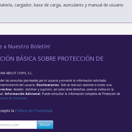
Batería, cargador, base de carga, auriculares y manual de usuario
e a Nuestro Boletín!
CIÓN BÁSICA SOBRE PROTECCIÓN DE
HINK ABOUT CHIPS, S.L.
der las consultas planteadas por el usuario y enviarle la información solicitada;
onsentimiento del usuario;
Destinatarios
: Solo se realizan cesiones si existe una
rechos
: Acceder, rectificar y suprimir, así como otros derechos, como se indica en la
nal;
Información Adicional
: Puede consultar la información completa de Protección de
olítica de Privacidad
.
acepto la
Política de Privacidad
.
Enviar