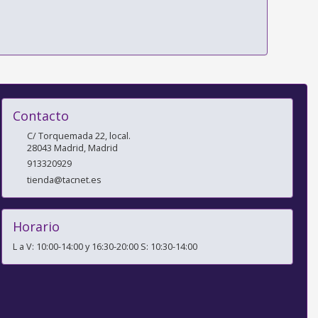
Contacto
C/ Torquemada 22, local.
28043
Madrid
,
Madrid
913320929
tienda@tacnet.es
Horario
L a V: 10:00-14:00 y 16:30-20:00 S: 10:30-14:00