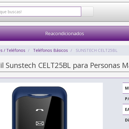
Reacondicionados
s / Teléfonos
Teléfonos Básicos
SUNSTECH CELT25BL
il Sunstech CELT25BL para Personas M
M
P
E
Di