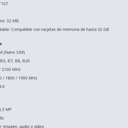
T107
rno: 32 MB
able: Compatible con tarjetas de memoria de hasta 32 GB
s
IM (Nano SIM)
B3, B7, B8, B20
/ 2100 MHz
0 / 1800 / 1900 MHz
3.0
0,3 MP
ado
: Imagen, audio y vídeo