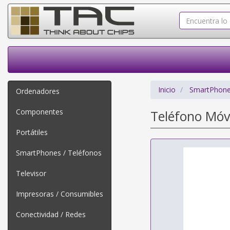
Inicio
SmartPhone
Ordenadores
Componentes
Teléfono Móv
Portátiles
SmartPhones / Teléfonos
Televisor
Impresoras / Consumibles
Conectividad / Redes