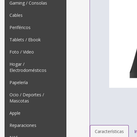
Gaming / Consolas
Cables
Periféricos
Tablets / Ebook
Foto / Video
Hogar /
Electrodomésticos
Papelería
Ocio / Deportes /
Mascotas
Apple
Reparaciones
Características
I