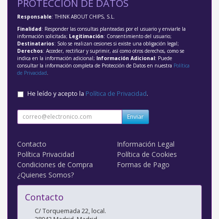
PROTECCIÓN DE DATOS
Responsable
: THINK ABOUT CHIPS, S.L.
Finalidad
: Responder las consultas planteadas por el usuario y enviarle la
información solicitada;
Legitimación
: Consentimiento del usuario;
Destinatarios
: Solo se realizan cesiones si existe una obligación legal;
Derechos
: Acceder, rectificar y suprimir, así como otros derechos, como se
indica en la información adicional;
Información Adicional
: Puede
consultar la información completa de Protección de Datos en nuestra
Política
de Privacidad
.
He leído y acepto la
Política de Privacidad
.
Enviar
Contacto
Información Legal
Política Privacidad
Política de Cookies
Condiciones de Compra
Formas de Pago
¿Quienes Somos?
Contacto
C/ Torquemada 22, local.