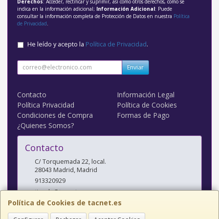
Derechos
: Acceder, rectificar y suprimir, así como otros derechos, como se
indica en la información adicional;
Información Adicional
: Puede
consultar la información completa de Protección de Datos en nuestra
Política
de Privacidad
.
He leído y acepto la
Política de Privacidad
.
Enviar
Contacto
Información Legal
Política Privacidad
Política de Cookies
Condiciones de Compra
Formas de Pago
¿Quienes Somos?
Contacto
C/ Torquemada 22, local.
28043
Madrid
,
Madrid
913320929
tienda@tacnet.es
Política de Cookies de tacnet.es