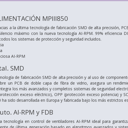
LIMENTACIÓN MPIII850
acias a la última tecnología de fabricación SMD de alta precisión, P
. Silencio máximo con la nueva tecnología AI-RPM. 99% eficiencia D
todos los sistemas de protección y seguridad incluidos.
ia
ia
nciosa AI-RPM
tal. SMD
ecnología de fabricación SMD de alta precisión y al uso de componente
bre un PCB de doble capa de fibra de vidrio, asegura un rendimien
ntegra los más avanzados y completos sistemas de seguridad electró
 (protección exceso eléctrico), OPP (protección exceso potencia) y 
0 ha sido desarrollada en Europa y fabricada bajo los más estrictos 
luto. AI-RPM y FDB
a tecnología en control de ventiladores AI-RPM ideal para garantiz
igente de última generación basado en algoritmos avanzados y sistem