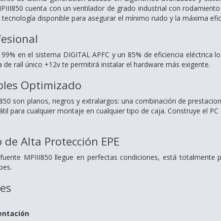
III850 cuenta con un ventilador de grado industrial con rodamiento
a tecnología disponible para asegurar el mínimo ruido y la máxima efici
fesional
l 99% en el sistema DIGITAL APFC y un 85% de eficiencia eléctrica log
de raíl único +12v te permitirá instalar el hardware más exigente.
bles Optimizado
I850 son planos, negros y extralargos: una combinación de prestacio
átil para cualquier montaje en cualquier tipo de caja. Construye el PC
de Alta Protección EPE
 fuente MPIII850 llegue en perfectas condiciones, está totalmente
pes.
nes
entación