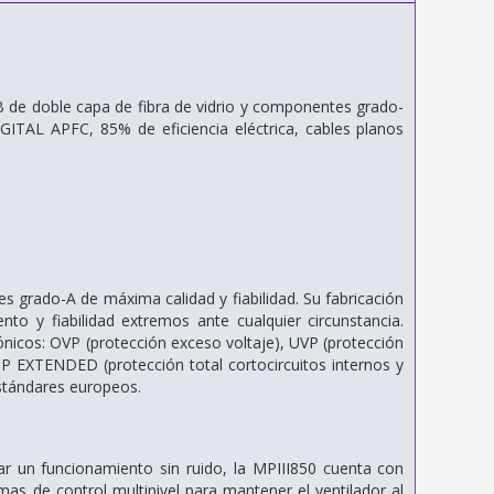
CB de doble capa de fibra de vidrio y componentes grado-
IGITAL APFC, 85% de eficiencia eléctrica, cables planos
s grado-A de máxima calidad y fiabilidad. Su fabricación
to y fiabilidad extremos ante cualquier circunstancia.
nicos: OVP (protección exceso voltaje), UVP (protección
SCP EXTENDED (protección total cortocircuitos internos y
estándares europeos.
ar un funcionamiento sin ruido, la MPIII850 cuenta con
as de control multinivel para mantener el ventilador al