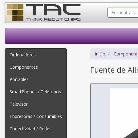
Inicio
Component
Ordenadores
Componentes
Fuente de Al
Portátiles
SmartPhones / Teléfonos
Televisor
Impresoras / Consumibles
Conectividad / Redes