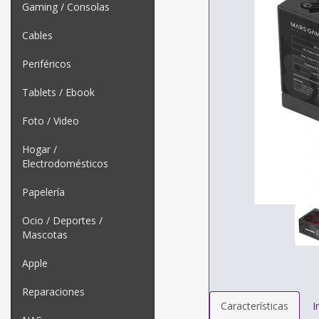
Gaming / Consolas
Cables
Periféricos
Tablets / Ebook
Foto / Video
Hogar /
Electrodomésticos
Papelería
Ocio / Deportes /
Mascotas
Apple
Reparaciones
Características
I