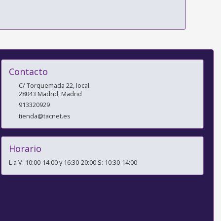
Contacto
C/ Torquemada 22, local.
28043
Madrid
,
Madrid
913320929
tienda@tacnet.es
Horario
L a V: 10:00-14:00 y 16:30-20:00 S: 10:30-14:00