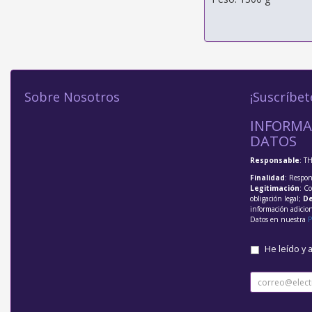
Sobre Nosotros
¡Suscríbet
INFORMA
DATOS
Responsable
: T
Finalidad
: Respon
Legitimación
: C
obligación legal;
De
información adicio
Datos en nuestra
P
He leído y 