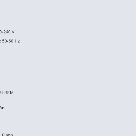
00-240 V
: 50-60 Hz
 AI-RPM
ón
: Plano