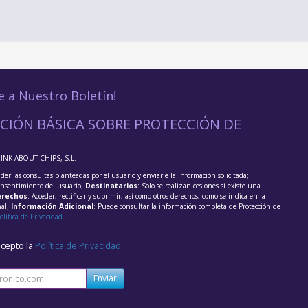
e a Nuestro Boletín!
CIÓN BÁSICA SOBRE PROTECCIÓN DE
HINK ABOUT CHIPS, S.L.
der las consultas planteadas por el usuario y enviarle la información solicitada;
onsentimiento del usuario;
Destinatarios
: Solo se realizan cesiones si existe una
rechos
: Acceder, rectificar y suprimir, así como otros derechos, como se indica en la
nal;
Información Adicional
: Puede consultar la información completa de Protección de
olítica de Privacidad
.
acepto la
Política de Privacidad
.
Enviar