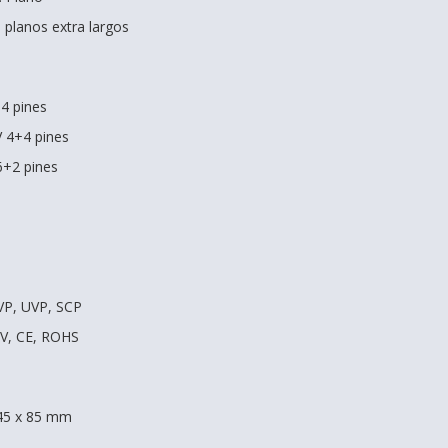
 planos extra largos
4 pines
V 4+4 pines
6+2 pines
VP, UVP, SCP
2V, CE, ROHS
45 x 85 mm