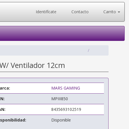
Identifícate
Contacto
Carrito
W/ Ventilador 12cm
arca:
MARS GAMING
/N:
MPIII850
AN:
8435693102519
sponibilidad:
Disponible