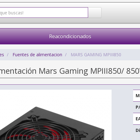
Reacondicionados
es
Fuentes de alimentacion
MARS GAMING MPIII850
imentación Mars Gaming MPIII850/ 850
M
P
E
Di