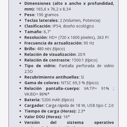
Dimensiones (alto x ancho x profundidad,
mm):
165,6 x 76,2 x 8,34
Peso:
190 gramos
Teclas laterales:
2 (Volumen, Potencia)
Clasificación:
IP54, diseño ecológico
Tamaño:
6,7"
Resolución:
HD+ (720 x 1600 píxeles), 263 PI
Frecuencia de actualización:
90 Hz
Brillo:
480 nits (típico)
Relación de visualización:
20:9
Relación de contraste:
1500:1 (típico)
Tipo de vidrio:
Pantalla perforada de vidrio
2.5D
Recubrimiento antihuellas:
Sí
Gama de colores:
NTSC 69,3 % (típico)
Relación pantalla-cuerpo:
VA:TP= 91% ;
VA:BD= 86%*
Batería:
5200 mAh (típico)
Cargador:
Carga rápida de 18 W, USB tipo C 2.0
Tiempo de carga (Horas):
2.3*
Valor DOU (Horas):
16*
Versión del sistema operativo