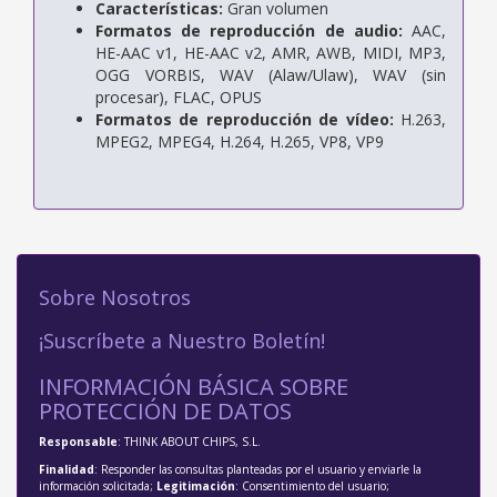
Características:
Gran volumen
Formatos de reproducción de audio:
AAC,
HE-AAC v1, HE-AAC v2, AMR, AWB, MIDI, MP3,
OGG VORBIS, WAV (Alaw/Ulaw), WAV (sin
procesar), FLAC, OPUS
Formatos de reproducción de vídeo:
H.263,
MPEG2, MPEG4, H.264, H.265, VP8, VP9
Sobre Nosotros
¡Suscríbete a Nuestro Boletín!
INFORMACIÓN BÁSICA SOBRE
PROTECCIÓN DE DATOS
Responsable
: THINK ABOUT CHIPS, S.L.
Finalidad
: Responder las consultas planteadas por el usuario y enviarle la
información solicitada;
Legitimación
: Consentimiento del usuario;