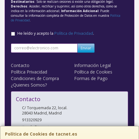
Destinatarios
: Solo se realizan cesiones si existe una obligación legal;
Derechos
: Acceder, rectificar y suprimir, así como otros derechos, como se
indica en la información adicional;
Información Adicional
: Puede
consultar la información completa de Protección de Datos en nuestra
Política
de Privacidad
.
He leído y acepto la
Política de Privacidad
.
Enviar
Contacto
Información Legal
Política Privacidad
Política de Cookies
Condiciones de Compra
Formas de Pago
¿Quienes Somos?
Contacto
C/ Torquemada 22, local.
28043
Madrid
,
Madrid
913320929
tienda@tacnet.es
Política de Cookies de tacnet.es