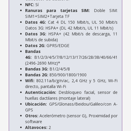
NFC:
Sí
Ranuras para tarjetas SIM:
Doble SIM:
SIM1+SIM2+Tarjeta TF
Datos 4G:
Cat 4 DL 150 Mbit/s, UL 50 Mbit/s
Datos 3G: HSPA+ (DL 42 Mbit/s, UL 11 Mbit/s)
Datos 3G:
HSPA+ (42 Mbit/s de descarga, 11
Mbit/s de subida)
Datos 2G:
GPRS/EDGE
Bandas
4G:
B1/2/3/4/5/7/8/12/13/17/26/28/38/40/66/41
(2496-2690 MHz)*
Bandas 3G:
B1/2/4/5/8
Bandas 2G:
850/900/1800/1900
Wifi:
802.11a/b/g/n/ac, 2,4 GHz y 5 GHz, Wi-Fi
directo, pantalla Wi-Fi
Autenticación:
Desbloqueo facial, sensor de
huellas dactilares (montaje lateral)
Ubicación:
GPS/Glonass/Beidou/Galileo/con A-
GPS
Otros:
Acelerómetro (sensor G), Proximidad por
software
Altavoces:
2