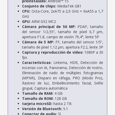
preinstalado:
Android™ 15
Conjunto de chips:
MediaTek G81
CPU:
Octa-Core, 2xA75 a 2,0 GHz + 6xA55 a 1,7
GHz
GPU:
ARM G52 MC2
Cámara principal de 50 MP:
PDAF, tamaño
del sensor 1/2,55”, tamaño de píxel 0,7 μm,
apertura F1,8, campo de visión 79,4°, lente 5P
Cámara de 5 MP:
FF, tamaño del sensor 1/5”,
tamaño de píxel 1,12 μm, apertura F2.2, lente 3P
Captura y reproducción de vídeo:
1080P a 30
fps
Características:
Linterna, HDR, Detección de
escenas con IA, Panorama, Detección de rostro,
Eliminación de ruido de múltiples fotogramas
(MFNR), Disparo en ráfaga, PRO (Modo Pro),
Rastreo de luz, Embellecimiento facial, Selfie
grupal, Captura automática
Tamaño de RAM:
4
GB
Tamaño de ROM:
128
GB
tarjeta microSD:
hasta 2 TB
Versión de Bluetooth:
5.1
Conector de audio:
Sí