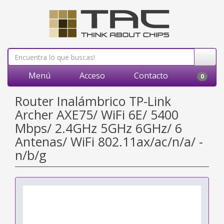
Menú
Acceso
Contacto
0
Router Inalámbrico TP-Link
Archer AXE75/ WiFi 6E/ 5400
Mbps/ 2.4GHz 5GHz 6GHz/ 6
Antenas/ WiFi 802.11ax/ac/n/a/ -
n/b/g