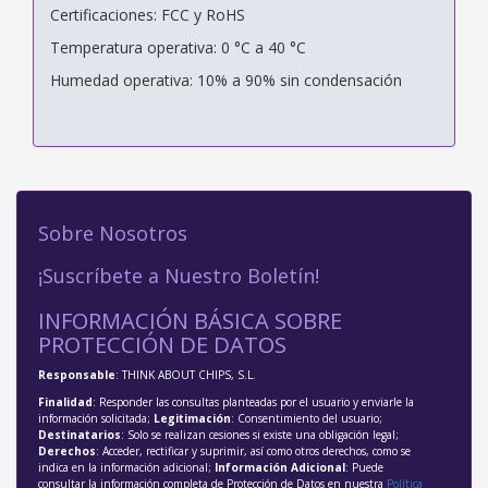
Certificaciones: FCC y RoHS
Temperatura operativa: 0 °C a 40 °C
Humedad operativa: 10% a 90% sin condensación
Sobre Nosotros
¡Suscríbete a Nuestro Boletín!
INFORMACIÓN BÁSICA SOBRE
PROTECCIÓN DE DATOS
Responsable
: THINK ABOUT CHIPS, S.L.
Finalidad
: Responder las consultas planteadas por el usuario y enviarle la
información solicitada;
Legitimación
: Consentimiento del usuario;
Destinatarios
: Solo se realizan cesiones si existe una obligación legal;
Derechos
: Acceder, rectificar y suprimir, así como otros derechos, como se
indica en la información adicional;
Información Adicional
: Puede
consultar la información completa de Protección de Datos en nuestra
Política