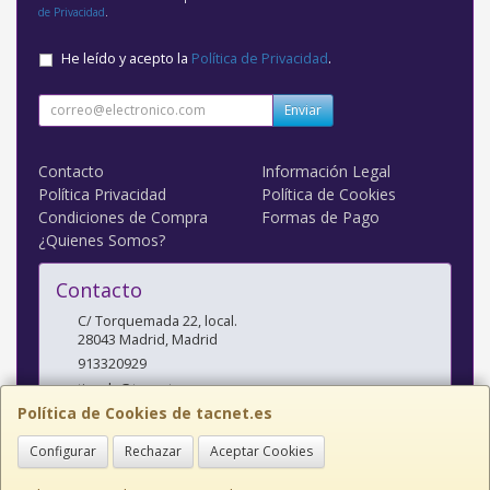
de Privacidad
.
He leído y acepto la
Política de Privacidad
.
Enviar
Contacto
Información Legal
Política Privacidad
Política de Cookies
Condiciones de Compra
Formas de Pago
¿Quienes Somos?
Contacto
C/ Torquemada 22, local.
28043
Madrid
,
Madrid
913320929
tienda@tacnet.es
Política de Cookies de tacnet.es
Configurar
Rechazar
Aceptar Cookies
Horario