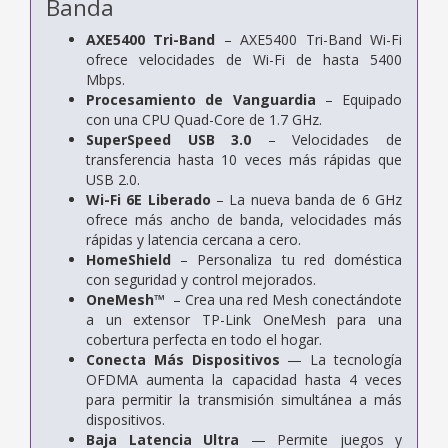
Banda
AXE5400 Tri-Band
– AXE5400 Tri-Band Wi-Fi
ofrece velocidades de Wi-Fi de hasta 5400
Mbps.
Procesamiento de Vanguardia
– Equipado
con una CPU Quad-Core de 1.7 GHz.
SuperSpeed USB 3.0
– Velocidades de
transferencia hasta 10 veces más rápidas que
USB 2.0.
Wi-Fi 6E Liberado
– La nueva banda de 6 GHz
ofrece más ancho de banda, velocidades más
rápidas y latencia cercana a cero.
HomeShield
– Personaliza tu red doméstica
con seguridad y control mejorados.
OneMesh™
– Crea una red Mesh conectándote
a un extensor TP-Link OneMesh para una
cobertura perfecta en todo el hogar.
Conecta Más Dispositivos
— La tecnología
OFDMA aumenta la capacidad hasta 4 veces
para permitir la transmisión simultánea a más
dispositivos.
Baja Latencia Ultra
— Permite juegos y