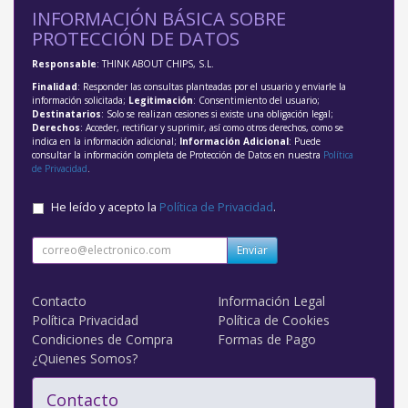
INFORMACIÓN BÁSICA SOBRE
PROTECCIÓN DE DATOS
Responsable
: THINK ABOUT CHIPS, S.L.
Finalidad
: Responder las consultas planteadas por el usuario y enviarle la
información solicitada;
Legitimación
: Consentimiento del usuario;
Destinatarios
: Solo se realizan cesiones si existe una obligación legal;
Derechos
: Acceder, rectificar y suprimir, así como otros derechos, como se
indica en la información adicional;
Información Adicional
: Puede
consultar la información completa de Protección de Datos en nuestra
Política
de Privacidad
.
He leído y acepto la
Política de Privacidad
.
Enviar
Contacto
Información Legal
Política Privacidad
Política de Cookies
Condiciones de Compra
Formas de Pago
¿Quienes Somos?
Contacto