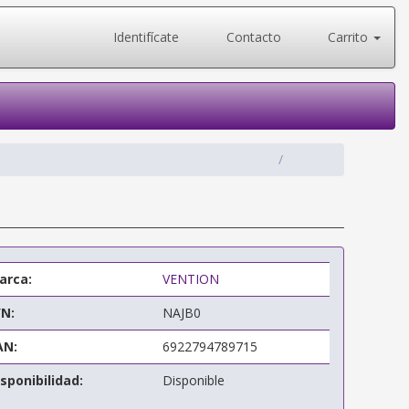
Identifícate
Contacto
Carrito
0
arca:
VENTION
/N:
NAJB0
AN:
6922794789715
sponibilidad:
Disponible