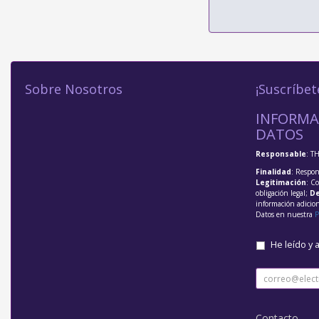
Sobre Nosotros
¡Suscríbet
INFORMA
DATOS
Responsable
: T
Finalidad
: Respon
Legitimación
: C
obligación legal;
De
información adicio
Datos en nuestra
P
He leído y 
Contacto