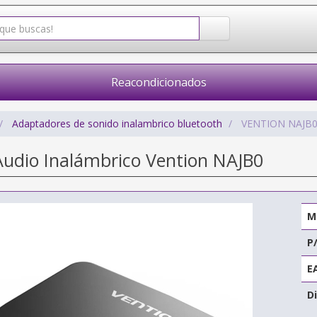
Reacondicionados
Adaptadores de sonido inalambrico bluetooth
VENTION NAJB
Audio Inalámbrico Vention NAJB0
M
P
E
Di