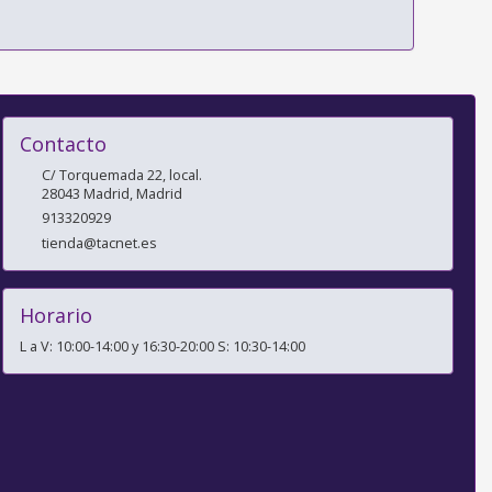
Contacto
C/ Torquemada 22, local.
28043
Madrid
,
Madrid
913320929
tienda@tacnet.es
Horario
L a V: 10:00-14:00 y 16:30-20:00 S: 10:30-14:00