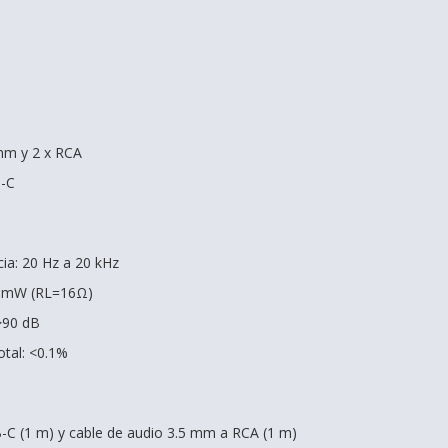
mm y 2 x RCA
B-C
ia: 20 Hz a 20 kHz
28 mW (RL=16Ω)
 >90 dB
otal: <0.1%
-C (1 m) y cable de audio 3.5 mm a RCA (1 m)