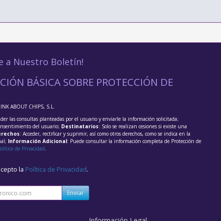
e a Nuestro Boletín!
CIÓN BÁSICA SOBRE PROTECCIÓN DE
HINK ABOUT CHIPS, S.L.
der las consultas planteadas por el usuario y enviarle la información solicitada;
onsentimiento del usuario;
Destinatarios
: Solo se realizan cesiones si existe una
rechos
: Acceder, rectificar y suprimir, así como otros derechos, como se indica en la
nal;
Información Adicional
: Puede consultar la información completa de Protección de
olítica de Privacidad
.
acepto la
Política de Privacidad
.
Enviar
Información Legal