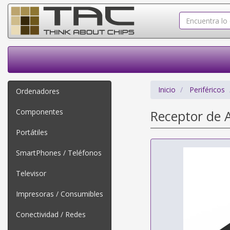
Inicio
Periféricos
Ordenadores
Componentes
Receptor de 
Portátiles
SmartPhones / Teléfonos
Televisor
Impresoras / Consumibles
Conectividad / Redes