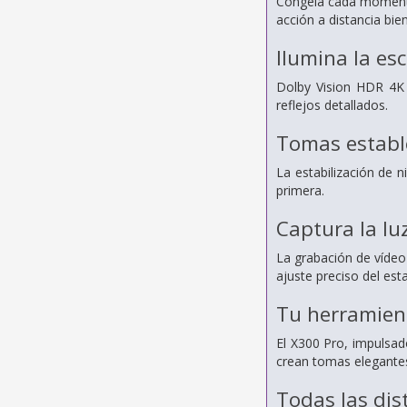
Congela cada momento
acción a distancia bie
Ilumina la es
Dolby Vision HDR 4K 
reflejos detallados.
Tomas establ
La estabilización de n
primera.
Captura la lu
La grabación de vídeo 
ajuste preciso del est
Tu herramient
El X300 Pro, impulsado
crean tomas elegantes
Todas las dis