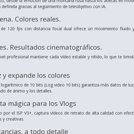
, desde la emoción de una montaña rusa hasta los atletas en movi
n definida gracias al seguimiento de teleobjetivo con IA.
cena.
Colores reales.
de 120 fps con distancia focal dual ofrece un movimiento fluido y
es.
Resultados cinematográficos.
ivel profesional mantiene cada vídeo estable y nítido, lo que te bri
z y expande los colores
logarítmico de 10 bits (Log video 10 bits) garantiza más datos de luz
ado de ánimo y los detalles.
a mágica para los Vlogs
 por el ISP V3+, captura vídeos de retrato de alta calidad con efect
 y creativas.
tancias,
a todo detalle