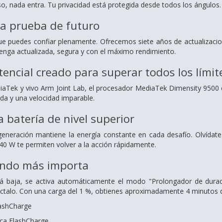
so, nada entra. Tu privacidad está protegida desde todos los ángulos.
o a prueba de futuro
que puedes confiar plenamente. Ofrecemos siete años de actualizaci
enga actualizada, segura y con el máximo rendimiento.
encial creado para superar todos los límit
iaTek y vivo Arm Joint Lab, el procesador MediaTek Dimensity 9500
da y una velocidad imparable.
a batería de nivel superior
generación mantiene la energía constante en cada desafío. Olvídate
 40 W te permiten volver a la acción rápidamente.
ando más importa
tá baja, se activa automáticamente el modo "Prolongador de durac
ctalo. Con una carga del 1 %, obtienes aproximadamente 4 minutos 
lashCharge
ica FlashCharge