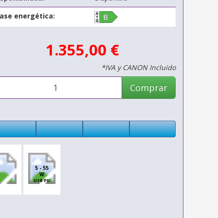
lase energética:
1.355,00 €
*IVA y CANON Incluido
Comprar
5 - 55
W
USB PD