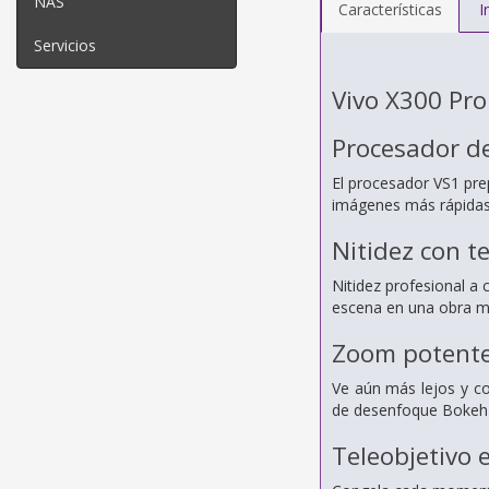
NAS
Características
I
Servicios
Vivo X300 Pro 
Procesador d
El procesador VS1 pr
imágenes más rápidas
Nitidez con t
Nitidez profesional a
escena en una obra m
Zoom potent
Ve aún más lejos y co
de desenfoque Bokeh Z
Teleobjetivo