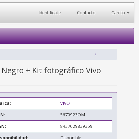
Identifícate
Contacto
Carrito
egro + Kit fotográfico Vivo
arca:
VIVO
/N:
5670923OM
AN:
8437029839359
sponibilidad:
Disponible