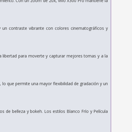
miento. Con un zoom de 20x, vivo X300 Pro mantiene la
 un contraste vibrante con colores cinematográficos y
nda libertad para moverte y capturar mejores tomas y a la
, lo que permite una mayor flexibilidad de gradación y un
os de belleza y bokeh. Los estilos Blanco Frío y Película