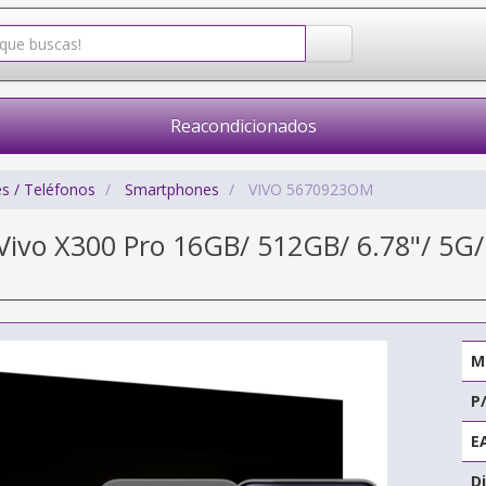
Reacondicionados
s / Teléfonos
Smartphones
VIVO 5670923OM
ivo X300 Pro 16GB/ 512GB/ 6.78"/ 5G/ N
M
P
E
Di