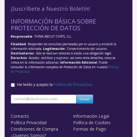
¡Suscríbete a Nuestro Boletín!
INFORMACIÓN BÁSICA SOBRE
PROTECCIÓN DE DATOS
Responsable
: THINK ABOUT CHIPS, S.L.
Finalidad
: Responder las consultas planteadas por el usuario y enviarle la
información solicitada;
Legitimación
: Consentimiento del usuario;
Destinatarios
: Solo se realizan cesiones si existe una obligación legal;
Derechos
: Acceder, rectificar y suprimir, así como otros derechos, como se
indica en la información adicional;
Información Adicional
: Puede
consultar la información completa de Protección de Datos en nuestra
Política
de Privacidad
.
He leído y acepto la
Política de Privacidad
.
Enviar
Contacto
Información Legal
Política Privacidad
Política de Cookies
Condiciones de Compra
Formas de Pago
¿Quienes Somos?