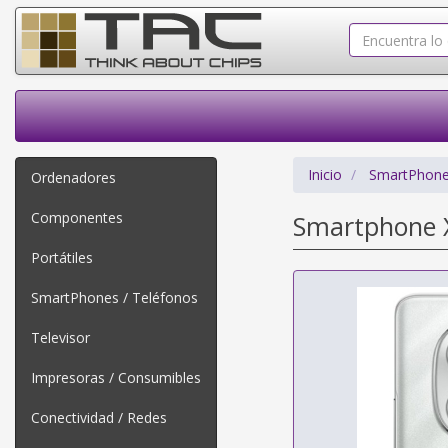
Inicio
SmartPhone
Ordenadores
Componentes
Smartphone X
Portátiles
SmartPhones / Teléfonos
Televisor
Impresoras / Consumibles
Conectividad / Redes