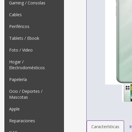
Gaming / Consolas
Cables
Periféricos
Tablets / Ebook
Foto / Video
Hogar /
Electrodomésticos
Papelería
Ocio / Deportes /
Mascotas
Apple
Reparaciones
Características
I