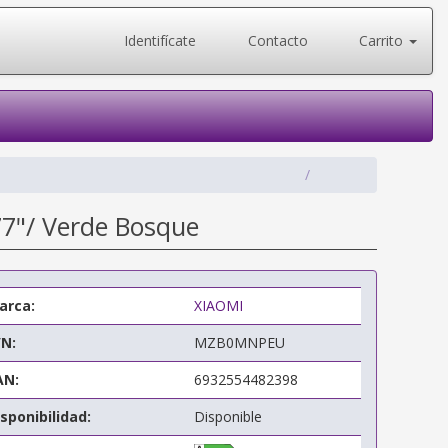
Identifícate
Contacto
Carrito
7"/ Verde Bosque
arca:
XIAOMI
/N:
MZB0MNPEU
AN:
6932554482398
sponibilidad:
Disponible