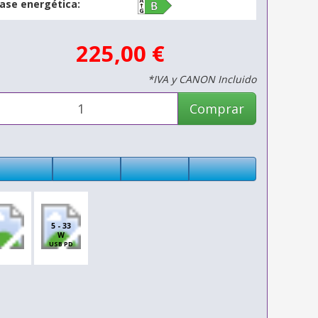
lase energética:
225,00 €
*IVA y CANON Incluido
Comprar
5 - 33
W
USB PD