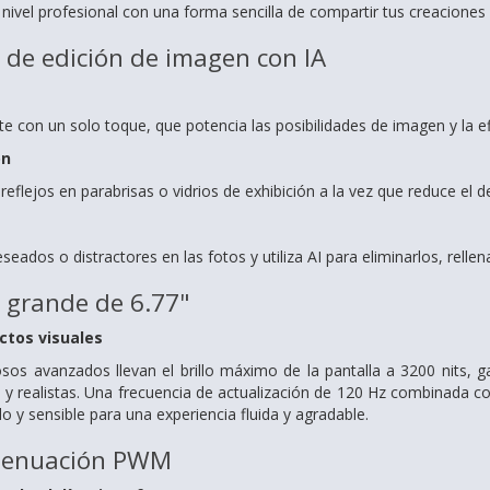
 nivel profesional con una forma sencilla de compartir tus creaciones
de edición de imagen con IA
te con un solo toque, que potencia las posibilidades de imagen y la efi
on
 reflejos en parabrisas o vidrios de exhibición a la vez que reduce el
eados o distractores en las fotos y utiliza AI para eliminarlos, rell
a grande de 6.77"
ctos visuales
os avanzados llevan el brillo máximo de la pantalla a 3200 nits, gar
s y realistas. Una frecuencia de actualización de 120 Hz combinada c
do y sensible para una experiencia fluida y agradable.
atenuación PWM