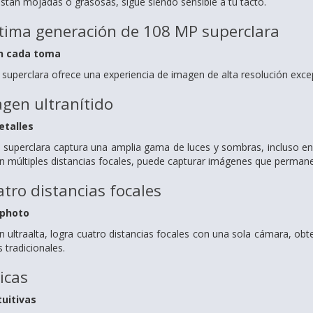
están mojadas o grasosas, sigue siendo sensible a tu tacto.
ltima generación de 108 MP superclara
en cada toma
uperclara ofrece una experiencia de imagen de alta resolución excep
gen ultranítido
etalles
superclara captura una amplia gama de luces y sombras, incluso en 
 múltiples distancias focales, puede capturar imágenes que permanec
atro distancias focales
ephoto
ón ultraalta, logra cuatro distancias focales con una sola cámara, 
 tradicionales.
icas
tuitivas