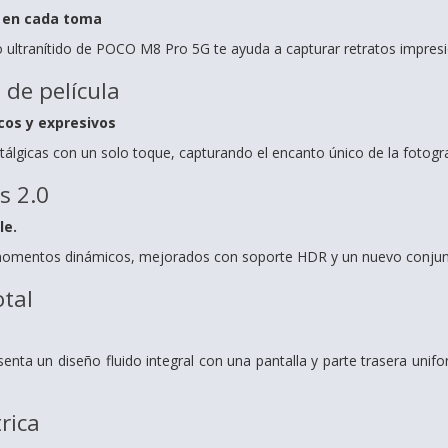
l en cada toma
to ultranítido de POCO M8 Pro 5G te ayuda a capturar retratos impres
 de película
cos y expresivos
tálgicas con un solo toque, capturando el encanto único de la fotogra
s 2.0
le.
omentos dinámicos, mejorados con soporte HDR y un nuevo conjunt
tal
ta un diseño fluido integral con una pantalla y parte trasera uni
rica