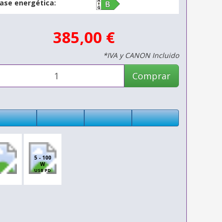
lase energética:
385,00 €
*IVA y CANON Incluido
Comprar
5 - 100
W
USB PD