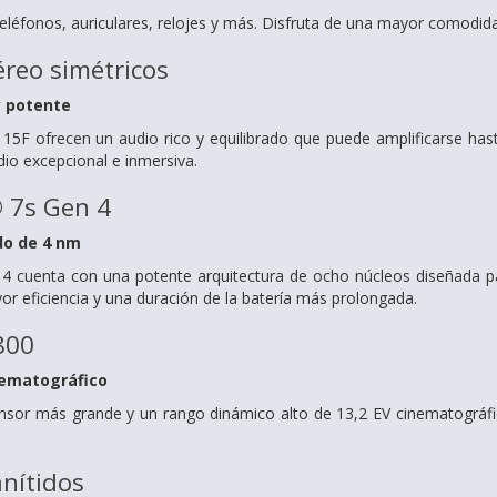
teléfonos, auriculares, relojes y más. Disfruta de una mayor comodid
éreo simétricos
y potente
15F ofrecen un audio rico y equilibrado que puede amplificarse has
dio excepcional e inmersiva.
 7s Gen 4
do de 4 nm
 cuenta con una potente arquitectura de ocho núcleos diseñada pa
yor eficiencia y una duración de la batería más prolongada.
800
nematográfico
sor más grande y un rango dinámico alto de 13,2 EV cinematográfic
anítidos