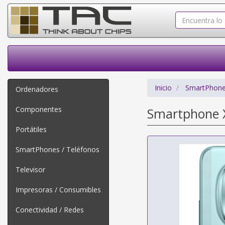
Inicio
SmartPhone
Ordenadores
Componentes
Smartphone X
Portátiles
SmartPhones / Teléfonos
Televisor
Impresoras / Consumibles
Conectividad / Redes