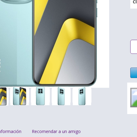
C
nformación
Recomendar a un amigo