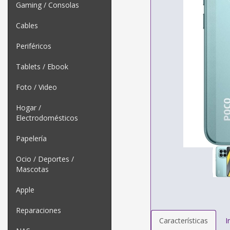
Gaming / Consolas
Cables
Periféricos
Tablets / Ebook
Foto / Video
Hogar /
Electrodomésticos
Papelería
Ocio / Deportes /
Mascotas
Apple
Reparaciones
Características
I