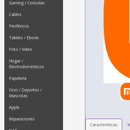
Gaming / Consolas
Cables
Periféricos
Tablets / Ebook
Foto / Video
Hogar /
Electrodomésticos
Papelería
Ocio / Deportes /
Mascotas
Apple
Reparaciones
Características
I