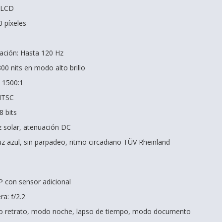
s LCD
0 píxeles
zación: Hasta 120 Hz
 800 nits en modo alto brillo
: 1500:1
NTSC
8 bits
 solar, atenuación DC
luz azul, sin parpadeo, ritmo circadiano TÜV Rheinland
 con sensor adicional
a: f/2.2
o retrato, modo noche, lapso de tiempo, modo documento