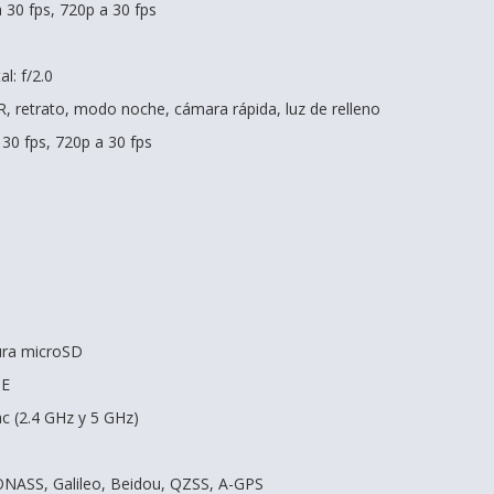
 30 fps, 720p a 30 fps
l: f/2.0
R, retrato, modo noche, cámara rápida, luz de relleno
 30 fps, 720p a 30 fps
ura microSD
TE
ac (2.4 GHz y 5 GHz)
NASS, Galileo, Beidou, QZSS, A-GPS