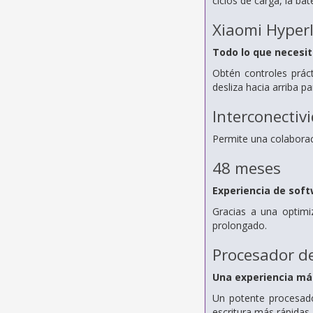
ciclos de carga, la ba
Xiaomi Hyper
Todo lo que necesit
Obtén controles práct
desliza hacia arriba p
Interconectiv
Permite una colaboraci
48 meses
Experiencia de sof
Gracias a una optimi
prolongado.
Procesador d
Una experiencia más
Un potente procesado
escritura más rápidas