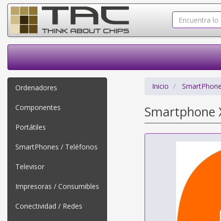
Inicio
SmartPhone
Ordenadores
Componentes
Smartphone X
Portátiles
SmartPhones / Teléfonos
Televisor
Impresoras / Consumibles
Conectividad / Redes