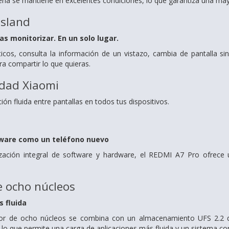
tería se mantiene en excelentes condiciones, lo que garantiza una mayo
Island
as monitorizar. En un solo lugar.
icos, consulta la información de un vistazo, cambia de pantalla si
ara compartir lo que quieras.
idad Xiaomi
ón fluida entre pantallas en todos tus dispositivos.
tware como un teléfono nuevo
zación integral de software y hardware, el REDMI A7 Pro ofrece 
e ocho núcleos
 fluida
r de ocho núcleos se combina con un almacenamiento UFS 2.2 de 
, lo que permite una carga de aplicaciones más fluida y un sistema c