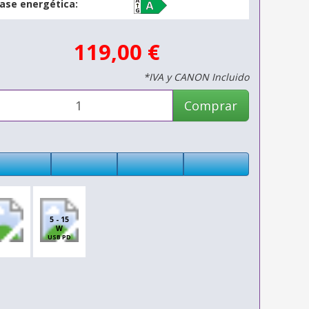
lase energética:
119,00 €
*IVA y CANON Incluido
Comprar
5 - 15
W
USB PD