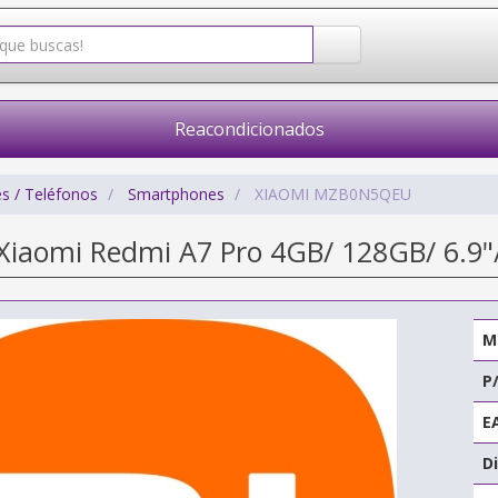
Reacondicionados
s / Teléfonos
Smartphones
XIAOMI MZB0N5QEU
iaomi Redmi A7 Pro 4GB/ 128GB/ 6.9"
M
P
E
Di