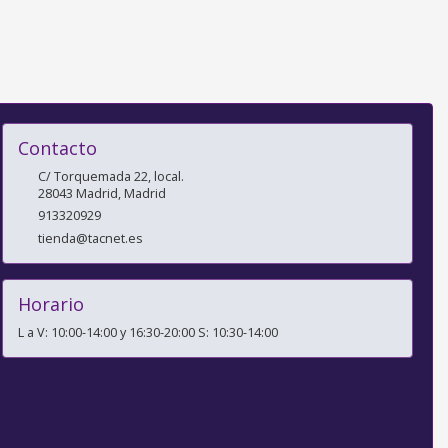
Contacto
C/ Torquemada 22, local.
28043
Madrid
,
Madrid
913320929
tienda@tacnet.es
Horario
L a V: 10:00-14:00 y 16:30-20:00 S: 10:30-14:00