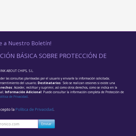
e a Nuestro Boletín!
CIÓN BÁSICA SOBRE PROTECCIÓN DE
HINK ABOUT CHIPS, S.L.
der las consultas planteadas por el usuario y enviarle la información solicitada;
onsentimiento del usuario;
Destinatarios
: Solo se realizan cesiones si existe una
rechos
: Acceder, rectificar y suprimir, así como otros derechos, como se indica en la
nal;
Información Adicional
: Puede consultar la información completa de Protección de
olítica de Privacidad
.
acepto la
Política de Privacidad
.
Enviar