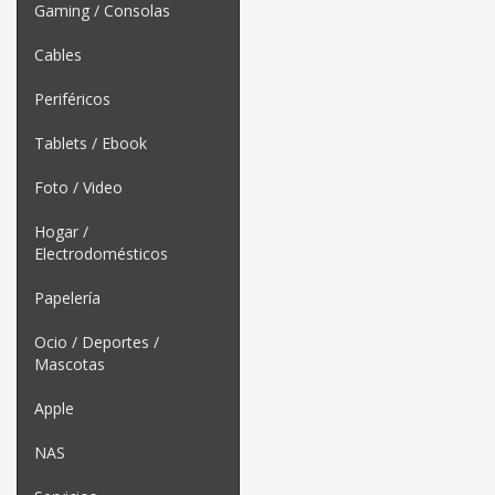
Gaming / Consolas
Cables
Periféricos
Tablets / Ebook
Foto / Video
Hogar /
Electrodomésticos
Papelería
Ocio / Deportes /
Mascotas
Apple
NAS