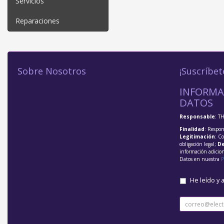
Servicios
Reparaciones
Sobre Nosotros
¡Suscríbet
INFORMA
DATOS
Responsable
: T
Finalidad
: Respon
Legitimación
: C
obligación legal;
De
información adicio
Datos en nuestra
P
He leído y 