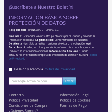
¡Suscríbete a Nuestro Boletín!
INFORMACIÓN BÁSICA SOBRE
PROTECCIÓN DE DATOS
Responsable
: THINK ABOUT CHIPS, S.L.
Finalidad
: Responder las consultas planteadas por el usuario y enviarle la
información solicitada;
Legitimación
: Consentimiento del usuario;
Destinatarios
: Solo se realizan cesiones si existe una obligación legal;
Derechos
: Acceder, rectificar y suprimir, así como otros derechos, como se
indica en la información adicional;
Información Adicional
: Puede
consultar la información completa de Protección de Datos en nuestra
Política
de Privacidad
.
He leído y acepto la
Política de Privacidad
.
Enviar
Contacto
Información Legal
Política Privacidad
Política de Cookies
Condiciones de Compra
Formas de Pago
¿Quienes Somos?