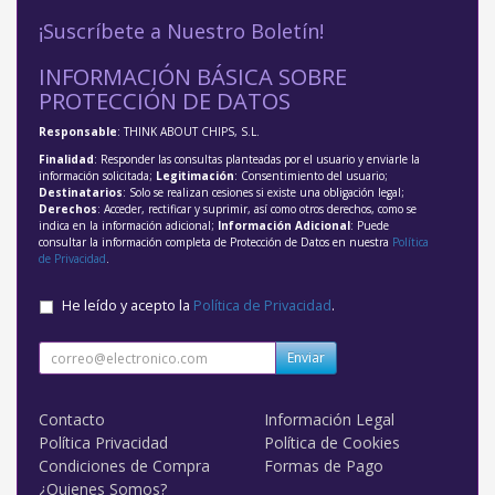
¡Suscríbete a Nuestro Boletín!
INFORMACIÓN BÁSICA SOBRE
PROTECCIÓN DE DATOS
Responsable
: THINK ABOUT CHIPS, S.L.
Finalidad
: Responder las consultas planteadas por el usuario y enviarle la
información solicitada;
Legitimación
: Consentimiento del usuario;
Destinatarios
: Solo se realizan cesiones si existe una obligación legal;
Derechos
: Acceder, rectificar y suprimir, así como otros derechos, como se
indica en la información adicional;
Información Adicional
: Puede
consultar la información completa de Protección de Datos en nuestra
Política
de Privacidad
.
He leído y acepto la
Política de Privacidad
.
Enviar
Contacto
Información Legal
Política Privacidad
Política de Cookies
Condiciones de Compra
Formas de Pago
¿Quienes Somos?