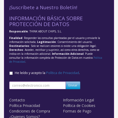
¡Suscríbete a Nuestro Boletín!
INFORMACIÓN BÁSICA SOBRE
PROTECCIÓN DE DATOS
Responsable
: THINK ABOUT CHIPS, S.L.
Finalidad
: Responder las consultas planteadas por el usuario y enviarle la
información solicitada;
Legitimación
: Consentimiento del usuario;
Destinatarios
: Solo se realizan cesiones si existe una obligación legal;
Derechos
: Acceder, rectificar y suprimir, así como otros derechos, como se
indica en la información adicional;
Información Adicional
: Puede
consultar la información completa de Protección de Datos en nuestra
Política
de Privacidad
.
He leído y acepto la
Política de Privacidad
.
Enviar
Contacto
Información Legal
Política Privacidad
Política de Cookies
Condiciones de Compra
Formas de Pago
¿Quienes Somos?