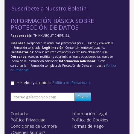
¡Suscríbete a Nuestro Boletín!
INFORMACIÓN BÁSICA SOBRE
PROTECCIÓN DE DATOS
Responsable
: THINK ABOUT CHIPS, S.L.
Finalidad
: Responder las consultas planteadas por el usuario y enviarle la
información solicitada;
Legitimación
: Consentimiento del usuario;
Destinatarios
: Solo se realizan cesiones si existe una obligación legal;
Derechos
: Acceder, rectificar y suprimir, así como otros derechos, como se
indica en la información adicional;
Información Adicional
: Puede
consultar la información completa de Protección de Datos en nuestra
Política
de Privacidad
.
He leído y acepto la
Política de Privacidad
.
Enviar
Contacto
Información Legal
Política Privacidad
Política de Cookies
Condiciones de Compra
Formas de Pago
¿Quienes Somos?