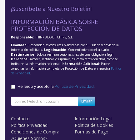
¡Suscríbete a Nuestro Boletín!
INFORMACIÓN BÁSICA SOBRE
PROTECCIÓN DE DATOS
Responsable
: THINK ABOUT CHIPS, S.L.
Finalidad
: Responder las consultas planteadas por el usuario y enviarle la
información solicitada;
Legitimación
: Consentimiento del usuario;
Destinatarios
: Solo se realizan cesiones si existe una obligación legal;
Derechos
: Acceder, rectificar y suprimir, así como otros derechos, como se
indica en la información adicional;
Información Adicional
: Puede
consultar la información completa de Protección de Datos en nuestra
Política
de Privacidad
.
He leído y acepto la
Política de Privacidad
.
Enviar
Contacto
Información Legal
Política Privacidad
Política de Cookies
Condiciones de Compra
Formas de Pago
¿Quienes Somos?