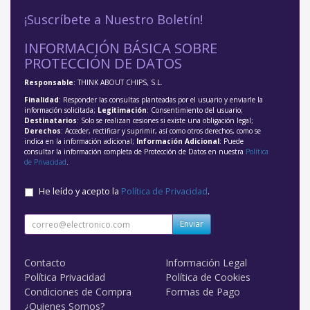
¡Suscríbete a Nuestro Boletín!
INFORMACIÓN BÁSICA SOBRE
PROTECCIÓN DE DATOS
Responsable
: THINK ABOUT CHIPS, S.L.
Finalidad
: Responder las consultas planteadas por el usuario y enviarle la
información solicitada;
Legitimación
: Consentimiento del usuario;
Destinatarios
: Solo se realizan cesiones si existe una obligación legal;
Derechos
: Acceder, rectificar y suprimir, así como otros derechos, como se
indica en la información adicional;
Información Adicional
: Puede
consultar la información completa de Protección de Datos en nuestra
Política
de Privacidad
.
He leído y acepto la
Política de Privacidad
.
Enviar
Contacto
Información Legal
Política Privacidad
Política de Cookies
Condiciones de Compra
Formas de Pago
¿Quienes Somos?