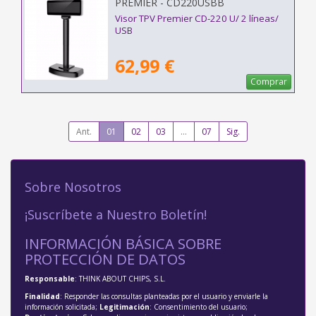
PREMIER - CD220USBB
Visor TPV Premier CD-220 U/ 2 líneas/
USB
62,99 €
Comprar
Ant.
01
02
03
...
07
Sig.
Sobre Nosotros
¡Suscríbete a Nuestro Boletín!
INFORMACIÓN BÁSICA SOBRE
PROTECCIÓN DE DATOS
Responsable
: THINK ABOUT CHIPS, S.L.
Finalidad
: Responder las consultas planteadas por el usuario y enviarle la
información solicitada;
Legitimación
: Consentimiento del usuario;