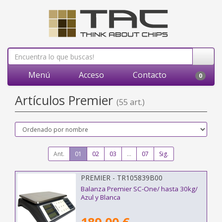
Menú
Acceso
Contacto
0
Artículos Premier
(55 art.)
Ant.
01
02
03
...
07
Sig.
PREMIER - TR105839B00
Balanza Premier SC-One/ hasta 30kg/
Azul y Blanca