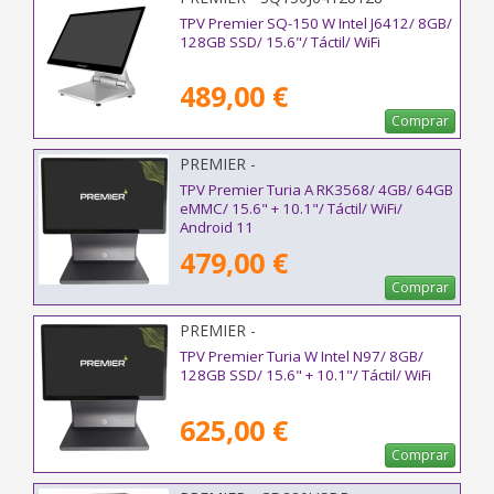
TPV Premier SQ-150 W Intel J6412/ 8GB/
128GB SSD/ 15.6"/ Táctil/ WiFi
489,00 €
Comprar
PREMIER -
TURIA156RK35684642ND10G
TPV Premier Turia A RK3568/ 4GB/ 64GB
eMMC/ 15.6" + 10.1"/ Táctil/ WiFi/
Android 11
479,00 €
Comprar
PREMIER -
TURIA156N9781282ND10G
TPV Premier Turia W Intel N97/ 8GB/
128GB SSD/ 15.6" + 10.1"/ Táctil/ WiFi
625,00 €
Comprar