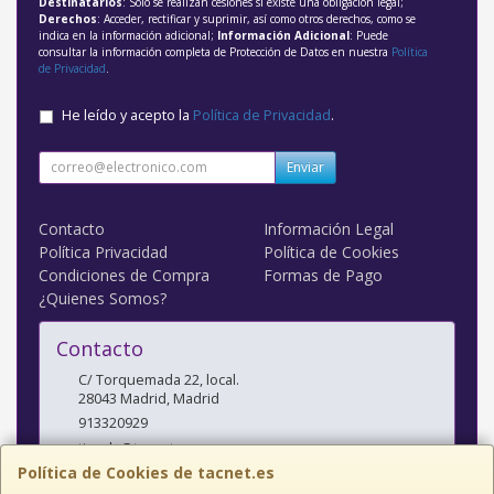
Destinatarios
: Solo se realizan cesiones si existe una obligación legal;
Derechos
: Acceder, rectificar y suprimir, así como otros derechos, como se
indica en la información adicional;
Información Adicional
: Puede
consultar la información completa de Protección de Datos en nuestra
Política
de Privacidad
.
He leído y acepto la
Política de Privacidad
.
Enviar
Contacto
Información Legal
Política Privacidad
Política de Cookies
Condiciones de Compra
Formas de Pago
¿Quienes Somos?
Contacto
C/ Torquemada 22, local.
28043
Madrid
,
Madrid
913320929
tienda@tacnet.es
Política de Cookies de tacnet.es