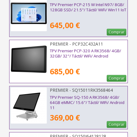
TPV Premier PCP-215 W Intel N97/ 8GB/
128GB SSD/ 21.5"/ Táctil/ WiFi/ Win11 IoT
645,00 €
Comprar
PREMIER - PCP32C432A11
TPV Premier PCP-320 A RK3568/ 4GB/
32GB/ 32"/ Táctil/ WiFi/ Android
685,00 €
Comprar
PREMIER - SQ15011RK3568464
TPV Premier SQ-150 A RK3568/ 4GB/
64GB eMMC/ 15.6"/ Táctil/ WIFi/ Android
11
369,00 €
Comprar
PREMIER - SQ150J64128128