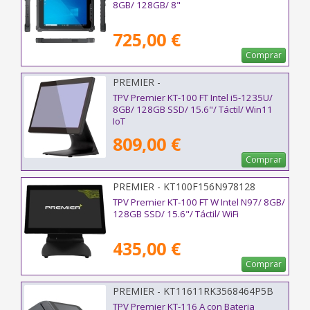
8GB/ 128GB/ 8"
725,00 €
Comprar
PREMIER -
KT100F156I51235U8128W11
TPV Premier KT-100 FT Intel i5-1235U/
8GB/ 128GB SSD/ 15.6"/ Táctil/ Win11
IoT
809,00 €
Comprar
PREMIER - KT100F156N978128
TPV Premier KT-100 FT W Intel N97/ 8GB/
128GB SSD/ 15.6"/ Táctil/ WiFi
435,00 €
Comprar
PREMIER - KT11611RK3568464P5B
TPV Premier KT-116 A con Bateria