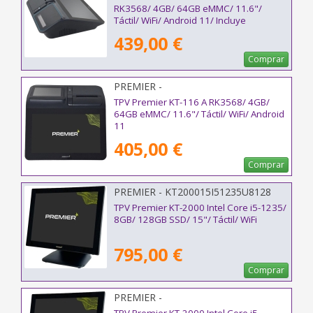
RK3568/ 4GB/ 64GB eMMC/ 11.6"/
Táctil/ WiFi/ Android 11/ Incluye
Impresora 80mm
439,00 €
Comprar
PREMIER -
KT116A11116RK356846480P5S
TPV Premier KT-116 A RK3568/ 4GB/
64GB eMMC/ 11.6"/ Táctil/ WiFi/ Android
11
405,00 €
Comprar
PREMIER - KT200015I51235U8128
TPV Premier KT-2000 Intel Core i5-1235/
8GB/ 128GB SSD/ 15"/ Táctil/ WiFi
795,00 €
Comprar
PREMIER -
KT200015I51235U8128W11