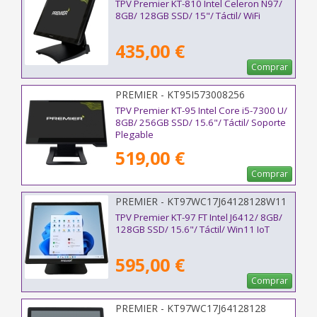
TPV Premier KT-810 Intel Celeron N97/
8GB/ 128GB SSD/ 15"/ Táctil/ WiFi
435,00 €
Comprar
PREMIER - KT95I573008256
TPV Premier KT-95 Intel Core i5-7300 U/
8GB/ 256GB SSD/ 15.6"/ Táctil/ Soporte
Plegable
519,00 €
Comprar
PREMIER - KT97WC17J64128128W11
TPV Premier KT-97 FT Intel J6412/ 8GB/
128GB SSD/ 15.6"/ Táctil/ Win11 IoT
595,00 €
Comprar
PREMIER - KT97WC17J64128128