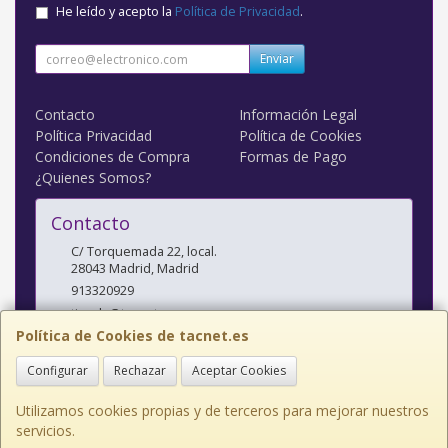
He leído y acepto la
Política de Privacidad
.
Enviar
Contacto
Información Legal
Política Privacidad
Política de Cookies
Condiciones de Compra
Formas de Pago
¿Quienes Somos?
Contacto
C/ Torquemada 22, local.
28043
Madrid
,
Madrid
913320929
tienda@tacnet.es
Política de Cookies de tacnet.es
Configurar
Rechazar
Aceptar Cookies
Horario
L a V: 10:00-14:00 y 16:30-20:00 S: 10:30-14:00
Utilizamos cookies propias y de terceros para mejorar nuestros
servicios.