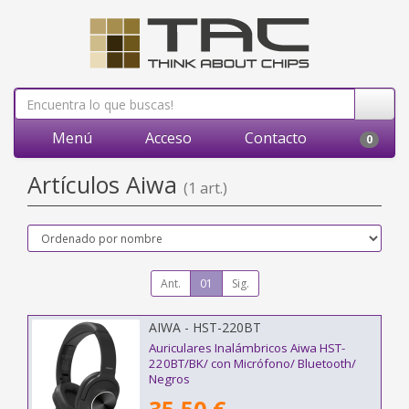
Menú
Acceso
Contacto
0
Artículos Aiwa
(1 art.)
Ant.
01
Sig.
AIWA - HST-220BT
Auriculares Inalámbricos Aiwa HST-
220BT/BK/ con Micrófono/ Bluetooth/
Negros