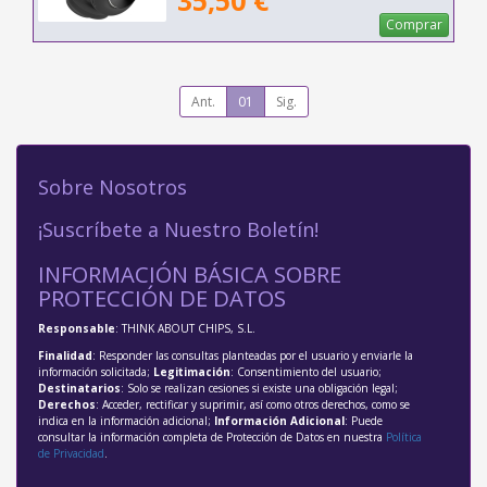
35,50 €
Comprar
Ant.
01
Sig.
Sobre Nosotros
¡Suscríbete a Nuestro Boletín!
INFORMACIÓN BÁSICA SOBRE
PROTECCIÓN DE DATOS
Responsable
: THINK ABOUT CHIPS, S.L.
Finalidad
: Responder las consultas planteadas por el usuario y enviarle la
información solicitada;
Legitimación
: Consentimiento del usuario;
Destinatarios
: Solo se realizan cesiones si existe una obligación legal;
Derechos
: Acceder, rectificar y suprimir, así como otros derechos, como se
indica en la información adicional;
Información Adicional
: Puede
consultar la información completa de Protección de Datos en nuestra
Política
de Privacidad
.