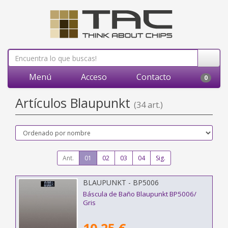
Menú
Acceso
Contacto
0
Artículos Blaupunkt
(34 art.)
Ant.
01
02
03
04
Sig.
BLAUPUNKT - BP5006
Báscula de Baño Blaupunkt BP5006/
Gris