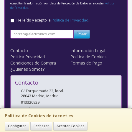
consultar la información completa de Protección de Datos en nuestra
Política
de Privacidad
.
He leído y acepto la
Política de Privacidad
.
Enviar
Contacto
Información Legal
Política Privacidad
Política de Cookies
Condiciones de Compra
Formas de Pago
¿Quienes Somos?
Contacto
C/ Torquemada 22, local.
28043
Madrid
,
Madrid
913320929
tienda@tacnet.es
Política de Cookies de tacnet.es
Configurar
Rechazar
Aceptar Cookies
Horario