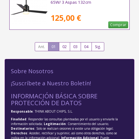
65W/ 3 Aspas 132cm
125,00 €
Comprar
Ant.
01
02
03
04
Sig.
Sobre Nosotros
¡Suscríbete a Nuestro Boletín!
INFORMACIÓN BÁSICA SOBRE
PROTECCIÓN DE DATOS
Responsable
: THINK ABOUT CHIPS, S.L.
Finalidad
: Responder las consultas planteadas por el usuario y enviarle la
información solicitada;
Legitimación
: Consentimiento del usuario;
Destinatarios
: Solo se realizan cesiones si existe una obligación legal;
Derechos
: Acceder, rectificar y suprimir, así como otros derechos, como se
indica en la información adicional;
Información Adicional
: Puede