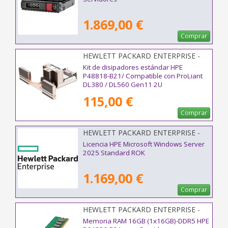
1.869,00 €
Comprar
HEWLETT PACKARD ENTERPRISE -
P48818-B21
Kit de disipadores estándar HPE
P48818-B21/ Compatible con ProLiant
DL380 / DL560 Gen11 2U
115,00 €
Comprar
HEWLETT PACKARD ENTERPRISE -
P77100-A21
Licencia HPE Microsoft Windows Server
2025 Standard ROK
1.169,00 €
Comprar
HEWLETT PACKARD ENTERPRISE -
P64336-B21
Memoria RAM 16GB (1x16GB)-DDR5 HPE