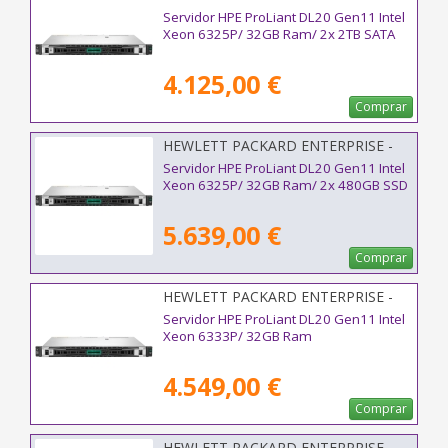
P87462-425
Servidor HPE ProLiant DL20 Gen11 Intel
Xeon 6325P/ 32GB Ram/ 2x 2TB SATA
4.125,00 €
Comprar
HEWLETT PACKARD ENTERPRISE -
P87465-425
Servidor HPE ProLiant DL20 Gen11 Intel
Xeon 6325P/ 32GB Ram/ 2x 480GB SSD
5.639,00 €
Comprar
HEWLETT PACKARD ENTERPRISE -
P85574-425
Servidor HPE ProLiant DL20 Gen11 Intel
Xeon 6333P/ 32GB Ram
4.549,00 €
Comprar
HEWLETT PACKARD ENTERPRISE -