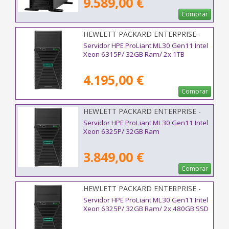
9.589,00 €
Comprar
HEWLETT PACKARD ENTERPRISE -
P87461-425
Servidor HPE ProLiant ML30 Gen11 Intel
Xeon 6315P/ 32GB Ram/ 2x 1TB
4.195,00 €
Comprar
HEWLETT PACKARD ENTERPRISE -
P85579-425
Servidor HPE ProLiant ML30 Gen11 Intel
Xeon 6325P/ 32GB Ram
3.849,00 €
Comprar
HEWLETT PACKARD ENTERPRISE -
P87464-425
Servidor HPE ProLiant ML30 Gen11 Intel
Xeon 6325P/ 32GB Ram/ 2x 480GB SSD