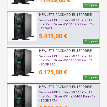
Comprar
HEWLETT PACKARD ENTERPRISE -
P77234-425
Servidor HPE ProLiant ML110 Gen11
Intel Xeon Silver 4510/ 32GB Ram/ 2 x
4TB SATA
5.415,00 €
Comprar
HEWLETT PACKARD ENTERPRISE -
P71659-425
Servidor HPE ProLiant ML110 Gen11
Intel Xeon Silver 4510/ 64GB Ram/ 2x
480GB SSD
6.175,00 €
Comprar
HEWLETT PACKARD ENTERPRISE -
P83112-425
Servidor HPE ProLiant ML110 Gen11
Intel Xeon Silver 4514Y/ 64GB Ram/ 2x
480GB SATA