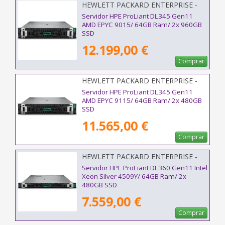
HEWLETT PACKARD ENTERPRISE -
P81837-425
Servidor HPE ProLiant DL345 Gen11
AMD EPYC 9015/ 64GB Ram/ 2x 960GB
SSD
12.199,00 €
Comprar
HEWLETT PACKARD ENTERPRISE -
P81839-425
Servidor HPE ProLiant DL345 Gen11
AMD EPYC 9115/ 64GB Ram/ 2x 480GB
SSD
11.565,00 €
Comprar
HEWLETT PACKARD ENTERPRISE -
P83118-425
Servidor HPE ProLiant DL360 Gen11 Intel
Xeon Silver 4509Y/ 64GB Ram/ 2x
480GB SSD
7.559,00 €
Comprar