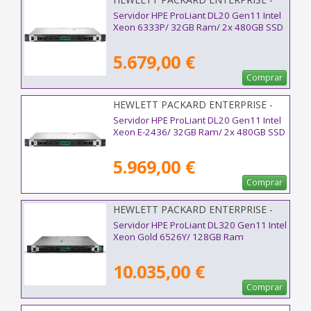
P87466-425
Servidor HPE ProLiant DL20 Gen11 Intel
Xeon 6333P/ 32GB Ram/ 2x 480GB SSD
5.679,00 €
Comprar
HEWLETT PACKARD ENTERPRISE -
P71375-425
Servidor HPE ProLiant DL20 Gen11 Intel
Xeon E-2436/ 32GB Ram/ 2x 480GB SSD
5.969,00 €
Comprar
HEWLETT PACKARD ENTERPRISE -
P84630-425
Servidor HPE ProLiant DL320 Gen11 Intel
Xeon Gold 6526Y/ 128GB Ram
10.035,00 €
Comprar