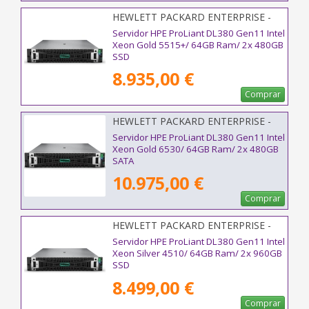
HEWLETT PACKARD ENTERPRISE -
P81785-425
Servidor HPE ProLiant DL380 Gen11 Intel
Xeon Gold 5515+/ 64GB Ram/ 2x 480GB
SSD
8.935,00 €
Comprar
HEWLETT PACKARD ENTERPRISE -
P81787-425
Servidor HPE ProLiant DL380 Gen11 Intel
Xeon Gold 6530/ 64GB Ram/ 2x 480GB
SATA
10.975,00 €
Comprar
HEWLETT PACKARD ENTERPRISE -
P71674-425
Servidor HPE ProLiant DL380 Gen11 Intel
Xeon Silver 4510/ 64GB Ram/ 2x 960GB
SSD
8.499,00 €
Comprar