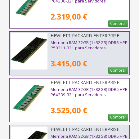
P64336-B21 para Servidores
2.319,00 €
Comprar
HEWLETT PACKARD ENTERPRISE -
P50311-B21
Memoria RAM 32GB (1x32GB) DDR5 HPE
P50311-B21 para Servidores
3.415,00 €
Comprar
HEWLETT PACKARD ENTERPRISE -
P64339-B21
Memoria RAM 32GB (1x32GB) DDR5 HPE
P64339-B21 para Servidores
3.525,00 €
Comprar
HEWLETT PACKARD ENTERPRISE -
P64706-B21
Memoria RAM 32GB (1x32GB) DDR5 HPE