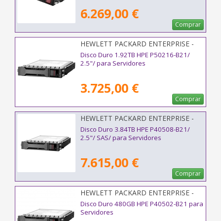
6.269,00 €
Comprar
HEWLETT PACKARD ENTERPRISE -
P50216-B21
Disco Duro 1.92TB HPE P50216-B21/
2.5"/ para Servidores
3.725,00 €
Comprar
HEWLETT PACKARD ENTERPRISE -
P40508-B21
Disco Duro 3.84TB HPE P40508-B21/
2.5"/ SAS/ para Servidores
7.615,00 €
Comprar
HEWLETT PACKARD ENTERPRISE -
P40502-B21
Disco Duro 480GB HPE P40502-B21 para
Servidores