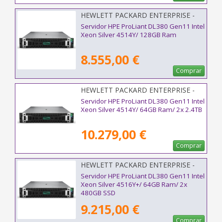
HEWLETT PACKARD ENTERPRISE -
P77242-425
Servidor HPE ProLiant DL380 Gen11 Intel
Xeon Silver 4514Y/ 128GB Ram
8.555,00 €
Comprar
HEWLETT PACKARD ENTERPRISE -
P77235-425
Servidor HPE ProLiant DL380 Gen11 Intel
Xeon Silver 4514Y/ 64GB Ram/ 2x 2.4TB
10.279,00 €
Comprar
HEWLETT PACKARD ENTERPRISE -
P81786-425
Servidor HPE ProLiant DL380 Gen11 Intel
Xeon Silver 4516Y+/ 64GB Ram/ 2x
480GB SSD
9.215,00 €
Comprar