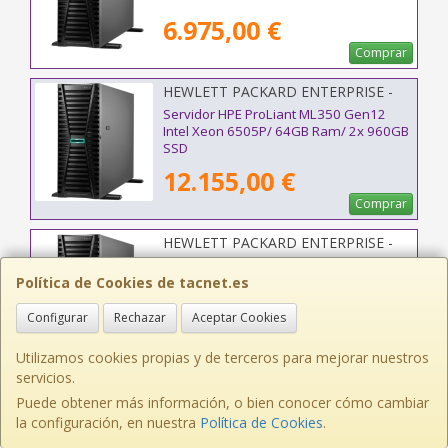
6.975,00 €
Comprar
HEWLETT PACKARD ENTERPRISE -
P87787-425
Servidor HPE ProLiant ML350 Gen12
Intel Xeon 6505P/ 64GB Ram/ 2x 960GB
SSD
12.155,00 €
Comprar
HEWLETT PACKARD ENTERPRISE -
P87795-425
Servidor HPE ProLiant ML350 Gen12
Política de Cookies de tacnet.es
Intel Xeon 6515P/ 64GB Ram/ 2x 480GB
SSD
Configurar
Rechazar
Aceptar Cookies
10.629,00 €
Comprar
Utilizamos cookies propias y de terceros para mejorar nuestros
servicios.
HEWLETT PACKARD ENTERPRISE -
Puede obtener más información, o bien conocer cómo cambiar
P51178-B21
Tarjeta de Red RJ45-PCI Express HPE
la configuración, en nuestra
Política de Cookies
.
Broadcom BCM5719 P51178-B21/