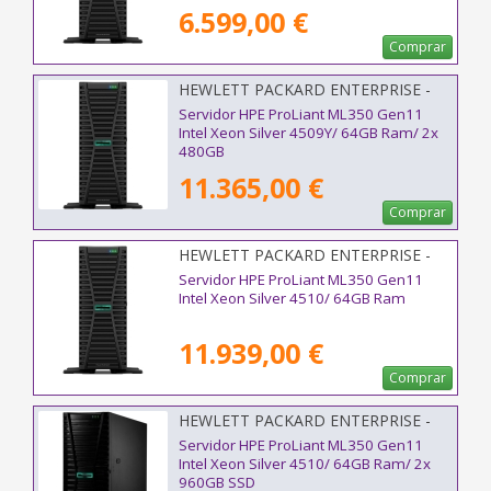
6.599,00 €
Comprar
HEWLETT PACKARD ENTERPRISE -
P81775-425
Servidor HPE ProLiant ML350 Gen11
Intel Xeon Silver 4509Y/ 64GB Ram/ 2x
480GB
11.365,00 €
Comprar
HEWLETT PACKARD ENTERPRISE -
P85583-425
Servidor HPE ProLiant ML350 Gen11
Intel Xeon Silver 4510/ 64GB Ram
11.939,00 €
Comprar
HEWLETT PACKARD ENTERPRISE -
P71671-425
Servidor HPE ProLiant ML350 Gen11
Intel Xeon Silver 4510/ 64GB Ram/ 2x
960GB SSD