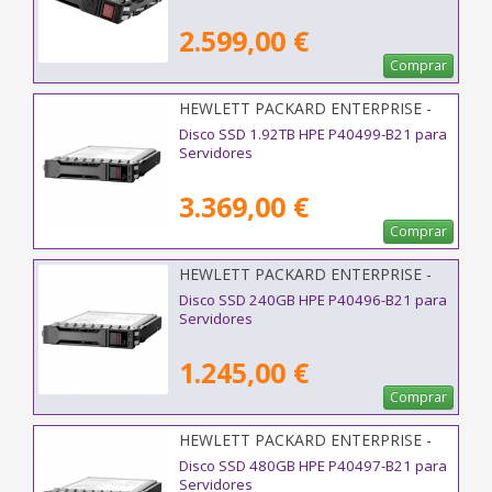
2.599,00 €
Comprar
HEWLETT PACKARD ENTERPRISE -
P40499-B21
Disco SSD 1.92TB HPE P40499-B21 para
Servidores
3.369,00 €
Comprar
HEWLETT PACKARD ENTERPRISE -
P40496-B21
Disco SSD 240GB HPE P40496-B21 para
Servidores
1.245,00 €
Comprar
HEWLETT PACKARD ENTERPRISE -
P40497-B21
Disco SSD 480GB HPE P40497-B21 para
Servidores