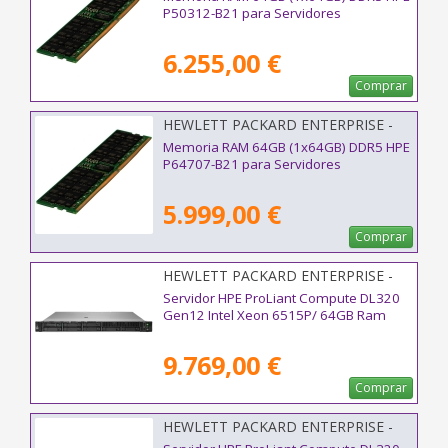
P50312-B21 para Servidores
6.255,00 €
Comprar
HEWLETT PACKARD ENTERPRISE -
P64707-B21
Memoria RAM 64GB (1x64GB) DDR5 HPE
P64707-B21 para Servidores
5.999,00 €
Comprar
HEWLETT PACKARD ENTERPRISE -
P87775-425
Servidor HPE ProLiant Compute DL320
Gen12 Intel Xeon 6515P/ 64GB Ram
9.769,00 €
Comprar
HEWLETT PACKARD ENTERPRISE -
P87783-425