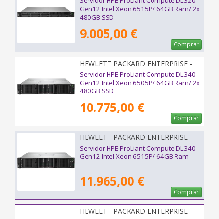
Servidor HPE ProLiant Compute DL320
Gen12 Intel Xeon 6515P/ 64GB Ram/ 2x
480GB SSD
9.005,00 €
Comprar
HEWLETT PACKARD ENTERPRISE -
P87782-425
Servidor HPE ProLiant Compute DL340
Gen12 Intel Xeon 6505P/ 64GB Ram/ 2x
480GB SSD
10.775,00 €
Comprar
HEWLETT PACKARD ENTERPRISE -
P87741-425
Servidor HPE ProLiant Compute DL340
Gen12 Intel Xeon 6515P/ 64GB Ram
11.965,00 €
Comprar
HEWLETT PACKARD ENTERPRISE -