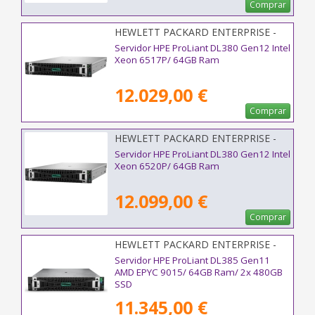
Comprar
HEWLETT PACKARD ENTERPRISE -
P89227-425
Servidor HPE ProLiant DL380 Gen12 Intel
Xeon 6517P/ 64GB Ram
12.029,00 €
Comprar
HEWLETT PACKARD ENTERPRISE -
P95993-425
Servidor HPE ProLiant DL380 Gen12 Intel
Xeon 6520P/ 64GB Ram
12.099,00 €
Comprar
HEWLETT PACKARD ENTERPRISE -
P81842-425
Servidor HPE ProLiant DL385 Gen11
AMD EPYC 9015/ 64GB Ram/ 2x 480GB
SSD
11.345,00 €