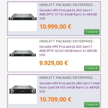
HEWLETT PACKARD ENTERPRISE -
P81840-425
Servidor HPE ProLiant DL365 Gen11
AMD EPYC 9115/ 64GB Ram/ 2x 480GB
SSD
10.999,00 €
Comprar
HEWLETT PACKARD ENTERPRISE -
P78091-425
Servidor HPE ProLiant DL365 Gen11
AMD EPYC 9224/ 64GB Ram/ 2x 480GB
SSD
9.929,00 €
Comprar
HEWLETT PACKARD ENTERPRISE -
P81784-425
Servidor HPE ProLiant DL380 Gen11 Intel
Xeon Gold 5416S/ 64GB Ram/ 2x 480GB
SSD
10.709,00 €
Comprar