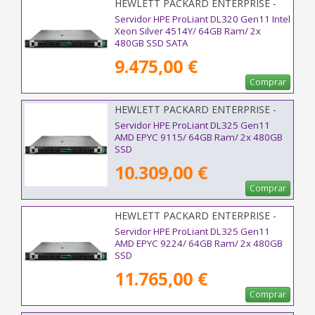
HEWLETT PACKARD ENTERPRISE -
P77243-425
Servidor HPE ProLiant DL320 Gen11 Intel
Xeon Silver 4514Y/ 64GB Ram/ 2x
480GB SSD SATA
9.475,00 €
Comprar
HEWLETT PACKARD ENTERPRISE -
P81836-425
Servidor HPE ProLiant DL325 Gen11
AMD EPYC 9115/ 64GB Ram/ 2x 480GB
SSD
10.309,00 €
Comprar
HEWLETT PACKARD ENTERPRISE -
P77239-425
Servidor HPE ProLiant DL325 Gen11
AMD EPYC 9224/ 64GB Ram/ 2x 480GB
SSD
11.765,00 €
Comprar