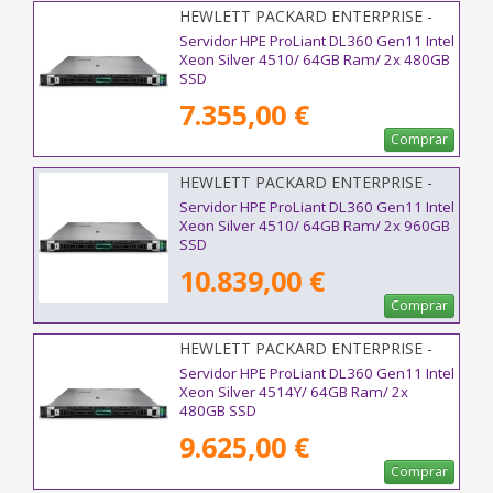
HEWLETT PACKARD ENTERPRISE -
P83119-425
Servidor HPE ProLiant DL360 Gen11 Intel
Xeon Silver 4510/ 64GB Ram/ 2x 480GB
SSD
7.355,00 €
Comprar
HEWLETT PACKARD ENTERPRISE -
P81782-425
Servidor HPE ProLiant DL360 Gen11 Intel
Xeon Silver 4510/ 64GB Ram/ 2x 960GB
SSD
10.839,00 €
Comprar
HEWLETT PACKARD ENTERPRISE -
P77237-425
Servidor HPE ProLiant DL360 Gen11 Intel
Xeon Silver 4514Y/ 64GB Ram/ 2x
480GB SSD
9.625,00 €
Comprar