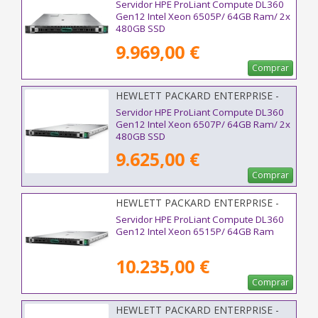
P89233-425
Servidor HPE ProLiant Compute DL360
Gen12 Intel Xeon 6505P/ 64GB Ram/ 2x
480GB SSD
9.969,00 €
Comprar
HEWLETT PACKARD ENTERPRISE -
P90003-425
Servidor HPE ProLiant Compute DL360
Gen12 Intel Xeon 6507P/ 64GB Ram/ 2x
480GB SSD
9.625,00 €
Comprar
HEWLETT PACKARD ENTERPRISE -
P95989-425
Servidor HPE ProLiant Compute DL360
Gen12 Intel Xeon 6515P/ 64GB Ram
10.235,00 €
Comprar
HEWLETT PACKARD ENTERPRISE -