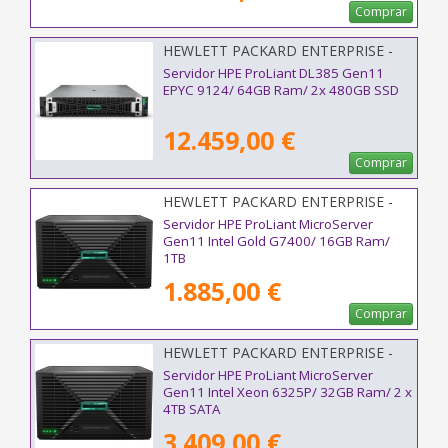
Comprar
HEWLETT PACKARD ENTERPRISE -
P77245-425
Servidor HPE ProLiant DL385 Gen11
EPYC 9124/ 64GB Ram/ 2x 480GB SSD
12.459,00 €
Comprar
HEWLETT PACKARD ENTERPRISE -
P74439-425
Servidor HPE ProLiant MicroServer
Gen11 Intel Gold G7400/ 16GB Ram/
1TB
1.885,00 €
Comprar
HEWLETT PACKARD ENTERPRISE -
P87455-425
Servidor HPE ProLiant MicroServer
Gen11 Intel Xeon 6325P/ 32GB Ram/ 2 x
4TB SATA
3.409,00 €