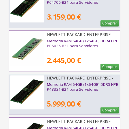
P64706-B21 para Servidores
3.159,00 €
Comprar
HEWLETT PACKARD ENTERPRISE -
P06035-B21
Memoria RAM 64GB (1x64GB) DDR4 HPE
P06035-B21 para Servidores
2.445,00 €
Comprar
HEWLETT PACKARD ENTERPRISE -
P43331-B21
Memoria RAM 64GB (1x64GB) DDR5 HPE
P43331-B21 para Servidores
5.999,00 €
Comprar
HEWLETT PACKARD ENTERPRISE -
P50312-B21
Memoria RAM 64GB (1x64GB) DDR5 HPE