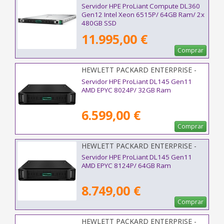
P89226-425
Servidor HPE ProLiant Compute DL360
Gen12 Intel Xeon 6515P/ 64GB Ram/ 2x
480GB SSD
11.995,00 €
Comprar
HEWLETT PACKARD ENTERPRISE -
P79814-425
Servidor HPE ProLiant DL145 Gen11
AMD EPYC 8024P/ 32GB Ram
6.599,00 €
Comprar
HEWLETT PACKARD ENTERPRISE -
P79815-425
Servidor HPE ProLiant DL145 Gen11
AMD EPYC 8124P/ 64GB Ram
8.749,00 €
Comprar
HEWLETT PACKARD ENTERPRISE -