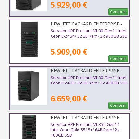
5.929,00 €
Comprar
HEWLETT PACKARD ENTERPRISE -
P77232-425
Servidor HPE ProLiant ML30 Gen11 Intel
Xeon E-2434/ 32GB Ram/ 2x 960GB SSD
5.909,00 €
Comprar
HEWLETT PACKARD ENTERPRISE -
P81773-425
Servidor HPE ProLiant ML30 Gen11 Intel
Xeon E-2436/ 32GB Ram/ 2x 480GB SSD
6.659,00 €
Comprar
HEWLETT PACKARD ENTERPRISE -
P81779-425
Servidor HPE ProLiant ML350 Gen11
Intel Xeon Gold 5515+/ 64B Ram/ 2x
480GB SSD