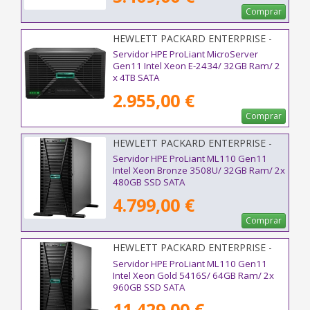
Comprar
HEWLETT PACKARD ENTERPRISE -
P75207-425
Servidor HPE ProLiant MicroServer
Gen11 Intel Xeon E-2434/ 32GB Ram/ 2
x 4TB SATA
2.955,00 €
Comprar
HEWLETT PACKARD ENTERPRISE -
P81774-425
Servidor HPE ProLiant ML110 Gen11
Intel Xeon Bronze 3508U/ 32GB Ram/ 2x
480GB SSD SATA
4.799,00 €
Comprar
HEWLETT PACKARD ENTERPRISE -
P84637-425
Servidor HPE ProLiant ML110 Gen11
Intel Xeon Gold 5416S/ 64GB Ram/ 2x
960GB SSD SATA
11.429,00 €