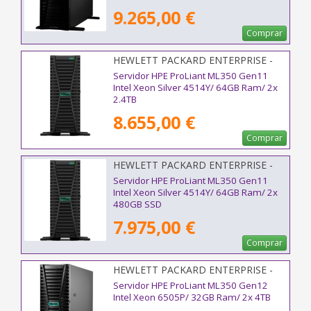
9.265,00 €
Comprar
HEWLETT PACKARD ENTERPRISE -
P77233-425
Servidor HPE ProLiant ML350 Gen11
Intel Xeon Silver 4514Y/ 64GB Ram/ 2x
2.4TB
8.655,00 €
Comprar
HEWLETT PACKARD ENTERPRISE -
P81776-425
Servidor HPE ProLiant ML350 Gen11
Intel Xeon Silver 4514Y/ 64GB Ram/ 2x
480GB SSD
7.975,00 €
Comprar
HEWLETT PACKARD ENTERPRISE -
P89974-425
Servidor HPE ProLiant ML350 Gen12
Intel Xeon 6505P/ 32GB Ram/ 2x 4TB