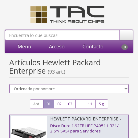
Menú
Acceso
Contacto
0
Artículos Hewlett Packard
Enterprise
(93 art.)
Ant.
01
02
03
...
11
Sig.
HEWLETT PACKARD ENTERPRISE -
P40511-B21
Disco Duro 1.92TB HPE P40511-B21/
2.5"/ SAS/ para Servidores