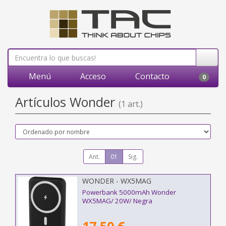
Menú
Acceso
Contacto
0
Artículos Wonder
(1 art.)
Ant.
01
Sig.
WONDER - WX5MAG
Powerbank 5000mAh Wonder
WX5MAG/ 20W/ Negra