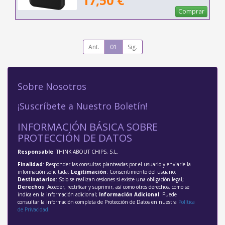
17,50 €
Comprar
Ant.
01
Sig.
Sobre Nosotros
¡Suscríbete a Nuestro Boletín!
INFORMACIÓN BÁSICA SOBRE
PROTECCIÓN DE DATOS
Responsable
: THINK ABOUT CHIPS, S.L.
Finalidad
: Responder las consultas planteadas por el usuario y enviarle la
información solicitada;
Legitimación
: Consentimiento del usuario;
Destinatarios
: Solo se realizan cesiones si existe una obligación legal;
Derechos
: Acceder, rectificar y suprimir, así como otros derechos, como se
indica en la información adicional;
Información Adicional
: Puede
consultar la información completa de Protección de Datos en nuestra
Política
de Privacidad
.