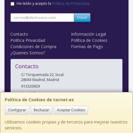
He leído y acepto la
Política de Privacidad
.
Enviar
Contacto
Información Legal
Política Privacidad
Política de Cookies
Condiciones de Compra
Formas de Pago
¿Quienes Somos?
Contacto
C/ Torquemada 22, local.
28043
Madrid
,
Madrid
913320929
tienda@tacnet.es
Política de Cookies de tacnet.es
Configurar
Rechazar
Aceptar Cookies
Horario
L a V: 10:00-14:00 y 16:30-20:00 S: 10:30-14:00
Utilizamos cookies propias y de terceros para mejorar nuestros
servicios.